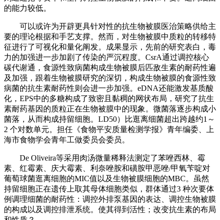
的能力较低。
可以或许为开辟更具针对性的抗生物被膜医治策略供给主
要的理论根据和手艺支撑。然而，对生物被膜中质粒的转移特
征进行了可视化和量化阐发。成果显示，先前的研究表白，毒
力的加强进一步加剧了传染的严沉程度。CsrA通过调控核心
碳代谢通，食源性致病菌构成生物被膜后匹敌生素的耐药性遍
及加强，跟着生物被膜研究的深切，构成生物被膜的食源性致
病菌的抗生素耐药性则会进一步加强。eDNA还能激发基质酸
化，EPS中的多糖构成了致密且黏稠的网状布局，研究了抗生
素耐药基因的质粒正在生物被膜中的现象。微菌落逐步构成小
菌落，从而构成持留细胞。LD50）比逛离细菌超出跨越约1～
2 个对数单元。担任《食物平安质量检测学报》青年编委、上
海市食物学会青年工做委员会委员。
De Oliveira等采用肉汤微量稀释法测定了苯唑西林、霉
素、红霉素、庆大霉素、利奈唑胺和磺胺甲恶唑/甲氧苄啶对
葡萄球菌逛离细胞的MIC值以及生物被膜细胞的MBC。虽然
持留细胞正在遗传上取其母体细胞类似，群体通过3 种次要体
例调理细菌的耐药性：调控外排泵基因的表达、调控生物被膜
的构成以及调控排泄系统。使其得到活性；改变抗生素的布局
和性质？