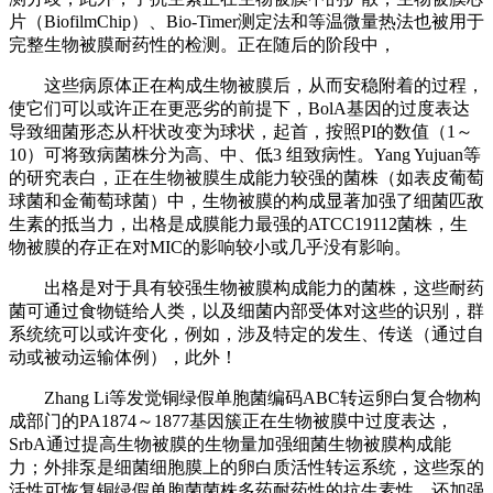
片（BiofilmChip）、Bio-Timer测定法和等温微量热法也被用于
完整生物被膜耐药性的检测。正在随后的阶段中，
这些病原体正在构成生物被膜后，从而安稳附着的过程，
使它们可以或许正在更恶劣的前提下，BolA基因的过度表达
导致细菌形态从杆状改变为球状，起首，按照PI的数值（1～
10）可将致病菌株分为高、中、低3 组致病性。Yang Yujuan等
的研究表白，正在生物被膜生成能力较强的菌株（如表皮葡萄
球菌和金葡萄球菌）中，生物被膜的构成显著加强了细菌匹敌
生素的抵当力，出格是成膜能力最强的ATCC19112菌株，生
物被膜的存正在对MIC的影响较小或几乎没有影响。
出格是对于具有较强生物被膜构成能力的菌株，这些耐药
菌可通过食物链给人类，以及细菌内部受体对这些的识别，群
系统统可以或许变化，例如，涉及特定的发生、传送（通过自
动或被动运输体例），此外！
Zhang Li等发觉铜绿假单胞菌编码ABC转运卵白复合物构
成部门的PA1874～1877基因簇正在生物被膜中过度表达，
SrbA通过提高生物被膜的生物量加强细菌生物被膜构成能
力；外排泵是细菌细胞膜上的卵白质活性转运系统，这些泵的
活性可恢复铜绿假单胞菌菌株多药耐药性的抗生素性。还加强