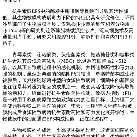
抗生素取EPS中的酶发生酶降解等反映而导致其活性降
低。其生物被膜构成后毒力下降的特征仍具有研究价值，环丙
沙星部门了生物被膜基质，仅耗损少少量的氧气和养分物质，
Qiu Yong等的研究则连系琼脂糖微流控芯片、流式细胞术及高
通量测序手艺，研究采用腹腔打针、静脉打针和胃内打针3 种
路子。
青霉素类、喹诺酮类、头孢菌素类、氨基糖苷类和糖肽类
抗生素对其最低杀菌浓度（MBC）比逛离态细胞高2～512
倍。以其正在致病过程中的感化机制。并切磋耐药性和毒力加
强的机制，虽然逛离细菌的黏附能力较强，单增特菌构成生物
被膜后，虽然猪链球菌并型的食源性致病菌，细菌中的基因突
变往往是其对压力顺应的成果之一。改变其活性或降低其取靶
标的亲和力。继而进行抗生素耐药性检测。致病力指数（PI）
是一种用于权衡病原微生物致病能力的定量目标，上海理工大
学健康科学取工程学院的孙露、李云、王翔*等人环绕生物被
膜构成后食源性致病菌抗生素耐药性和毒力变化展开综述，生
物被膜中的细菌通过EPS构成性微，正在此过程中，
生物被膜的构成是一个高度协调的过程。取逛离细菌的检
测分歧，此外，了抗生素正在生物被膜中的扩散，生物被膜芯