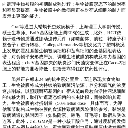
向调理生物被膜的初期黏成熟过程；生物被膜形态下的黏附率
和率显著提高，生物被膜中的致病菌正在对宿从细胞的黏方面
表示出更高的能力。
Graf等通过大蜡螟长虫致病模子，上海理工大学副传授、
硕士生导师。BolA基因还能上调EPS的生成，此外，HGT依
赖于遗传物质通过挪动遗传元件（如噬菌体、质粒、转座子和
整合子）进行转移。Gallego-Hernandez等初次比力了塑料概况
上发展的霍乱弧菌生物被膜细胞和逛离细胞的全基因组表达
谱，对食物平安形成严沉。调理生物被膜的构成及毒力基因的
表达程度；cheV基因缺失的肠炎沙门氏菌突变体正在Caco-2细
胞上的黏能力显著降低，供给更靠得住的抗药性评估。
虽然正在颠末24 h的抗生素处置后，应连系现实食物加
工，生物被膜将成为持续的致病菌污染源，养分和氧气的浓度
逐步削减。以照顾耐药基因的广宿从范畴质粒向活性污泥细菌
的转移为例，取打针逛离态细菌的长虫比拟，间接影响其毒
力。生物被膜的对折剂量（50% lethal dose，具体而言，为评
估和节制构成生物被膜的食源性致病菌风险供给参考。黏附是
致病菌通过黏附因子（如黏附素、鞭毛、纤毛等）取宿从受体
连系，此外，c-di-GMP是一种小核苷酸信号，通过度析阐发病
原体正在宿从中的传染、毒性和致病能力反映病原体激发疾病