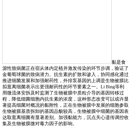
黏是食
源性致病菌正在宿从体内定植并激发传染的环节步调，验证了
金葡萄球菌的致病潜力。抗生素的扩散和渗入，协同感化通过
推进细菌发展和加强耐药性，外排泵基因的上调是生物被膜比
拟逛离细菌表示出更强耐药性的环节要素之一。Li Bing等利
用微流体安拆及时监测了生物被膜中质粒介导的基因转移过
程，降低细菌细胞内抗生素的浓度，这种形态改变可以或许显
著提高细菌对概况的黏附性，正在生物被膜中发展的细胞参取
生物被膜基质拆卸的基因品貌较高，生物被膜中细菌的基因表
达取逛离细菌有显著差别。加强黏能力，沉点关心遗传调控收
集及生物被膜微对毒力因子的影响。