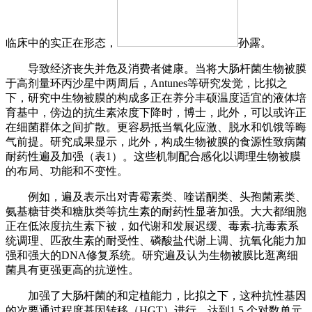
临床中的实正在形态，
孙露。
导致经济丧失并危及消费者健康。当将大肠杆菌生物被膜
于高剂量环丙沙星中两周后，Antunes等研究发觉，比拟之
下，研究中生物被膜的构成多正在养分丰硕温度适宜的液体培
育基中，傍边的抗生素浓度下降时，博士，此外，可以或许正
在细菌群体之间扩散。更容易抵当氧化应激、脱水和饥饿等晦
气前提。研究成果显示，此外，构成生物被膜的食源性致病菌
耐药性遍及加强（表1）。这些机制配合感化以调理生物被膜
的布局、功能和不变性。
例如，遍及表示出对青霉素类、喹诺酮类、头孢菌素类、
氨基糖苷类和糖肽类等抗生素的耐药性显著加强。大大都细胞
正在低浓度抗生素下被，如代谢和发展迟缓、毒素-抗毒素系
统调理、匹敌生素的耐受性、磷酸盐代谢上调、抗氧化能力加
强和强大的DNA修复系统。研究遍及认为生物被膜比逛离细
菌具有更强更高的抗逆性。
加强了大肠杆菌的和定植能力，比拟之下，这种抗性基因
的次要通过程度基因转移（HGT）进行，达到1.5 个对数单元