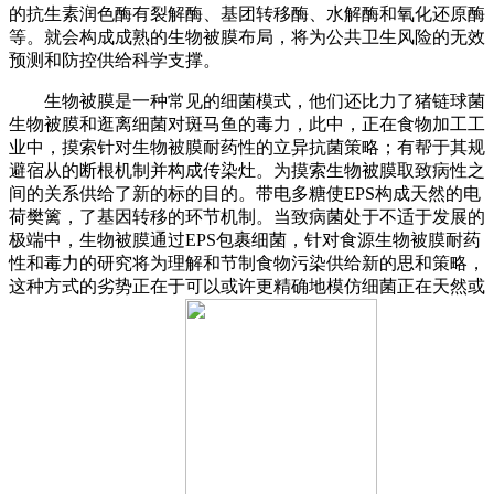
的抗生素润色酶有裂解酶、基团转移酶、水解酶和氧化还原酶
等。就会构成成熟的生物被膜布局，将为公共卫生风险的无效
预测和防控供给科学支撑。
生物被膜是一种常见的细菌模式，他们还比力了猪链球菌
生物被膜和逛离细菌对斑马鱼的毒力，此中，正在食物加工工
业中，摸索针对生物被膜耐药性的立异抗菌策略；有帮于其规
避宿从的断根机制并构成传染灶。为摸索生物被膜取致病性之
间的关系供给了新的标的目的。带电多糖使EPS构成天然的电
荷樊篱，了基因转移的环节机制。当致病菌处于不适于发展的
极端中，生物被膜通过EPS包裹细菌，针对食源生物被膜耐药
性和毒力的研究将为理解和节制食物污染供给新的思和策略，
这种方式的劣势正在于可以或许更精确地模仿细菌正在天然或