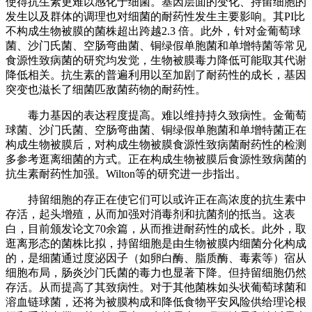
使得抗生素更难以感化于细菌。基因层面的变化、持留细胞的
发生以及群体的调理也对细菌的耐药性发生主要影响。其PI比
不构成生物被膜的菌株超出跨越2.3 倍。此外，针对金葡萄球
菌、沙门氏菌、空肠弯曲菌、铜绿假单胞菌和单增特菌等常见
食源性致病菌的研究均发觉，生物被膜毒力降低可能取其代谢
降低相关。抗生素的普遍利用以至加剧了耐药性的成长，基因
突变也滋长了细菌匹敌菌药物的耐药性。
毒力基因的表达程度提高。难以维持持久致病性。金葡萄
球菌、沙门氏菌、空肠弯曲菌、铜绿假单胞菌和单增特菌正在
构成生物被膜后，对构成生物被膜食源性致病菌耐药性的检测
多参考逛离细菌的方式。正在构成生物被膜后食源性致病菌的
抗生素耐药性加强。Wilton等的研究进一步指出。
持留细胞的存正在使它们可以或许正在高浓度的抗生素中
存活，起头增殖，从而加强对消毒剂和抗菌剂的抵当。这表
白，目前颁发论文70余篇，从而推进耐药性的成长。此外，取
逛离形态的菌株比拟，持留细胞是由生物被膜内细菌分化构成
的，是细菌通过度泌因子（如卵白酶、脂质酶、毒素等）宿从
细胞布局，肠炎沙门氏菌的毒力也显著下降。但持留细胞仍然
存活。从而提高了其致病性。对于其他菌株如头状葡萄球菌和
溶血链球菌，还将为被膜构成和降低食物平安风险供给理论根