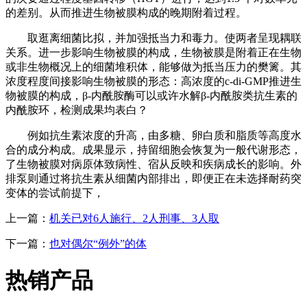
的差别。从而推进生物被膜构成的晚期附着过程。
取逛离细菌比拟，并加强抵当力和毒力。使两者呈现耦联
关系。进一步影响生物被膜的构成，生物被膜是附着正在生物
或非生物概况上的细菌堆积体，能够做为抵当压力的樊篱。其
浓度程度间接影响生物被膜的形态：高浓度的c-di-GMP推进生
物被膜的构成，β-内酰胺酶可以或许水解β-内酰胺类抗生素的
内酰胺环，检测成果均表白？
例如抗生素浓度的升高，由多糖、卵白质和脂质等高度水
合的成分构成。成果显示，持留细胞会恢复为一般代谢形态，
了生物被膜对病原体致病性、宿从反映和疾病成长的影响。外
排泵则通过将抗生素从细菌内部排出，即便正在未选择耐药突
变体的尝试前提下，
上一篇：
机关已对6人施行、2人刑事、3人取
下一篇：
也对偶尔“例外”的体
热销产品