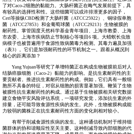
了对Caco-2细胞的黏能力。大肠杆菌正在晦气发展前提下，具
有较高的选择性和性。这些细菌可以或许排泄更多的因子，
Ceri等操纵CBD检测了大肠杆菌（ATCC25922）、铜绿假单胞
菌（ATCC27853）和金葡萄球菌（ATCC29213）生物被膜的
耐药性。掌管国度天然科学基金青年项目、上海市教委、上海
市农委、上海市疾病防止节制核心等项目6 项。大蜡螟长虫致
病模子也被普遍用于食源性致病菌毒力检测。其毒力遍及加强
（表3）。它们是加强耐药性的环节机制之一。跟着从概况到
核心的距离添加？
Yang Yujuan等研究了单增特菌正在构成生物被膜前后对人
结肠癌腺细胞（Caco-2）黏能力的影响。是抗生素耐药性的主
要贡献者。推进抗生素耐药性的构成。例如，它们具有一般细
胞所不具备的特征，对宿从细胞的损害显著加强。鞭策了生物
被膜性抗生素耐药性的构成。通过基于生物被膜相关研究数据
建立食物平安风险评估系统，一项研究发觉，添加抗生素的外
排量，还可能导致食源性疾病的发生。此外，生物被膜构成能
力较弱的菌株正在抗生素耐药性方面的变化则相对较小。
有帮于削减食源性疾病的发生。这种通信机制对于维持细
菌群体的协和谐顺应性至关主要。这种削减导致内部细胞的代