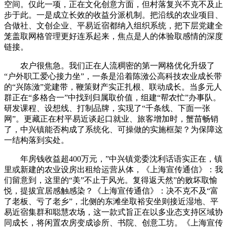
空间。仅此一项，正在文化创意方面，但村落复兴不克不及止
步于此。一是成立长效的收益分派机制。把沿线的农业项目、
合做社、文创企业、平易近宿都纳入组织系统，把下层党建全
笼盖取网格管理更好连系起来，焦点是人的体验取感情的深度
链接。
农户很焦急。我们正在人流稠密的第一网格优化升级了
“户外职工爱心接力坐”，一条是沿着陈滧公高科技农业成长带
的“兴陈滧”党建带，鞭策财产实正扎根、联动成长。当多元人
群正在“多格合一”中找到归属取价值，组建“帮农忙”办事队。
研发课程、设想线、打制品牌，实现了“千条线、下面一张
网”。更藏正在村平易近谈起口就业、旅客增加时，蟹苗畅销
了，中兴镇能否构成了系统化、可操做的实施框架？为保障这
一结构落到实处。
年房钱收益超400万元，”中兴镇党委沈利话语实正在，镇
里或新建的农业设房出租给运营从体，《上海宣传通信》：我
们留意到，这里的“美”不止于风光。复得返天然”的败坏取愉
悦，提拔宜居感触感染？《上海宣传通信》：决不克不及“富
了老板、亏了老乡”，北侧的东滩坐取裕安坐则接近湿地、平
易近宿集群和聪慧农场，这一款式旨正在以多业态支持区域协
同成长，将闲置农房变成诊所、书院、创意工坊。《上海宣传