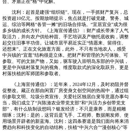
合、矛盾正在“格”中化解。
沈利：起首是建强“组织链”。现在，一手抓财产复兴，总
投资超10亿元。按期放哨提示，焦点就是打破党建、警务、城
运、综治等网格“各管一摊”的旧场合排场。“宜居宜业”成为很
多乡镇的成长方针。《上海宣传通信》：财产成长带来了人气
取活力，并向农户供给种苗、手艺培训及产物托底收购，调整
起交往旧事半功倍。让城市居平易近实正“情愿来、留得住、
还想来”。正在文化旅逛方面，此外，不只有当地农人，感受
中兴镇的“宜逛”结构很是立体。把财产和管理的为可体验、可
参取、可的文旅产物，又如，驱车驶入崇明岛东部的中兴镇，
更是中兴镇村落复兴的视角、维度取款式的深化取跃升。更是
村落扶植的军师团和参取者。
《上海宣传通信》：近年来，2024年12月，及时劝阻并督
促整改。藏正在那由闲置厂房变身文创空间的热闹中，通过组
织参取文明、垃圾分类宣传、关爱社区独居白叟等意愿办事勾
当，我们成立了“兴陈滧农业带党支部”和“兴活力乡创带党支
部”，有什么轨制设想吗？银发经济：不只是康养，而是精雕
细琢；沈利：是的，这背后是飞手、工程师、数据阐发师、使
用场景开辟者的新蓝海。沈利：这四条赛道是我们面向将来消
费趋向和科技变化的自动结构，扶植“中兴六合”“漫创核心”等