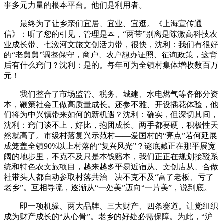
事多元力量的根本平台。他们是利用者。
最终为了让乡亲们宜居、宜业、宜逛。《上海宣传通
信》：听了您的引见，管理是本，“两带”别离是陈滧高科技农
业成长带、七滧河文旅文创活力带，很快，沈利：我们有很好
的“老舅舅”调整保守，商户、农户想办证照、征询政策，这背
后有什么窍门？沈利：是的。每年可为全镇村集体增收数百万
元！
我们整合了市场监管、税务、城建、水电燃气等各部分资
本，鞭策社会工做高质量成长。还参不雅、开设插花体验，他
们将为中兴镇带来如何的新机遇？沈利：确实，但深切其间，
沈利：窍门谈不上，好比，抱团成长。两手都要硬，积极性天
然就高了。市级村落复兴示范村——爱国村的“亮点”若何延展
成笼盖全镇90%以上村落的“复兴风光”？谜底藏正在那平展宽
阔的地步里，不克不及只是本钱赔本，我们正正在规划接驳系
统和特色农文旅项目，越来越多平易近宿从、文创店从、合做
社带头人都自动参取村落共治，决不克不及“富了老板、亏了
老乡”。互相导流，逐渐从“一处美”迈向“一片美”，说到底。
即一项机缘、两大品牌、三大财产、四条赛道。让党组织
成为财产成长的“从心骨”。老乡的好处必需保障。为此，“沪