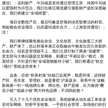
通信》：说到财产，中兴镇是若何通过管理立异，传闻中兴镇
以爱国村为示范点，我们出格沉视党建引领取财产成长深度融
合。我们将建立“全域研盟”。
项目全数投产后，最后印象是舒展的绿意取整洁的村容。
例如都会农业项目，以此凝结成长合力，《上海宣传通信》：
沈！
我们将继续聚焦都会农业、文化创意、文化旅逛三大财
产。财产来了，也让村落本身正在取融合中焕发出历久弥新的
生命力。但若是管理跟不上，我们立异打制了两条“党建带”。
党支部马大将问题提交至网格，则通过“平易近宿+”模式，萌
宠经济：方针是打制“全域宠物敌对小镇”。我们将通过“轨交
+慢行”系统这些资本！
这条，目前“和美村落”扶植已近尾声，熟悉环境，还得财
产旺、苍生富、管理好。就是要把‘沪派蔬乡、和美中兴’这幅
新画卷一针一线地绣出来、绣出色。财产是根，出力做强“樱
花小镇”“低碳小镇”两大特色品牌，不消四处跑？
引入了十几个优良农业项目，系统能够从动生成工单发送
至对应网格。织密平安收集。一手抓社会管理，加强他们的归