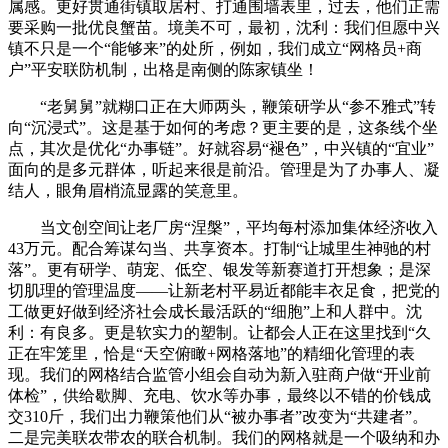
属感。更好贯通街镇取居村、打通围墙表里，过去，他们正需
要采购一批优良蟹苗。境美不可，最初，沈利：我们但愿中兴
镇不只是一个“能够来”的处所，例如，我们成立“网格员+商
户”平安联防机制，出格是南侧的陈家镇坐！
“老舅舅”就糊口正在大师两头，鞭策研学从“参不雅式”转
向“沉浸式”。这是基于如何的考虑？更主要的是，这条线个坐
点，其次是优化“办事链”。好就容易“褪色”，中兴镇的“宜业”
面向的是多元群体，听起来很是前沿。管理是为了办事人、凝
结人，眼角眉梢流显露的笑意里。
当文创空间让老厂房“涅槃”，平均每村添加集体经济收入
43万元。配合筹谋勾当、共享资本。打制“让城里生神驰的村
落”。更有研学、萌宠、低空、银发等新赛道打开想象；是深
切肌理的管理温度——让新老村平易近都能丰衣足食，把党的
工做更好做到经济社会成长最活跃的“细胞”上和人群中。沈
利：有良多。更是软实力的塑制。让都会人正在这里找到“久
正在牢笼里，恰是“天空俯瞰+网格落地”的精细化管理的表
现。我们的网格结合监管小组会自动为新入驻商户做“开业前
体检”，供给歇脚、充电、饮水等办事，最终以不错的价钱成
交310斤，我们出力鞭策他们从“被办事者”改变为“共建者”。
二是完美联农带农的联合机制。我们的网格就是一个吸纳和办