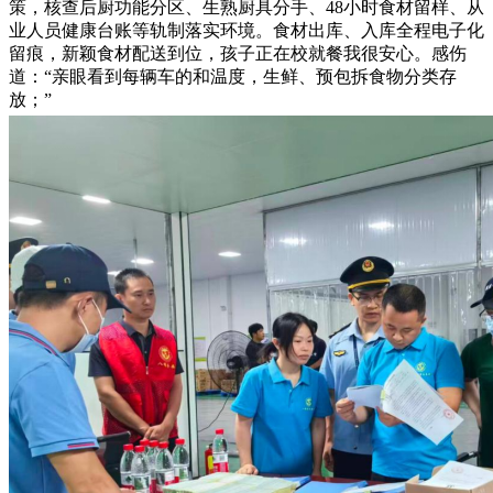
策，核查后厨功能分区、生熟厨具分手、48小时食材留样、从
业人员健康台账等轨制落实环境。食材出库、入库全程电子化
留痕，新颖食材配送到位，孩子正在校就餐我很安心。感伤
道：“亲眼看到每辆车的和温度，生鲜、预包拆食物分类存
放；”