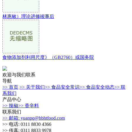
林惠敏）理论进修竣事后
食物添加剂利用尺度》（GB2760）或国务院
欢迎与我们联系
导航
>> 首页
>> 关于我们
>> 食品安全常识
>> 食品安全动态
>> 联
系我们
产品中心
>> 辣椒
>> 香辛料
联系我们
>> 邮箱: yuanpq@hbhtfood.com
>> 电话: 0311 8830 4366
>> 传真: 0311 8833 9978