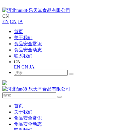
CN
EN
CN
JA
首页
关于我们
食品安全常识
食品安全动态
联系我们
CN
EN
CN
JA
首页
关于我们
食品安全常识
食品安全动态