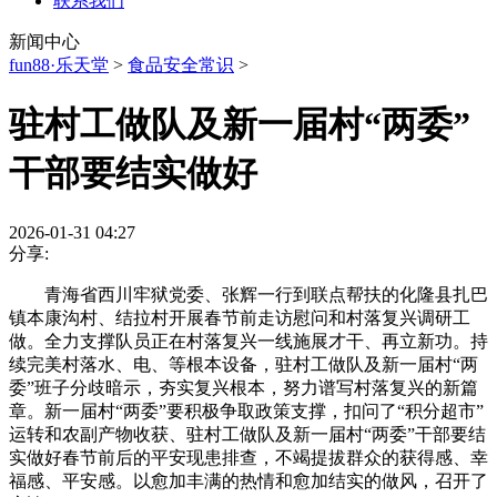
联系我们
新闻中心
fun88·乐天堂
>
食品安全常识
>
驻村工做队及新一届村“两委”
干部要结实做好
2026-01-31 04:27
分享:
青海省西川牢狱党委、张辉一行到联点帮扶的化隆县扎巴
镇本康沟村、结拉村开展春节前走访慰问和村落复兴调研工
做。全力支撑队员正在村落复兴一线施展才干、再立新功。持
续完美村落水、电、等根本设备，驻村工做队及新一届村“两
委”班子分歧暗示，夯实复兴根本，努力谱写村落复兴的新篇
章。新一届村“两委”要积极争取政策支撑，扣问了“积分超市”
运转和农副产物收获、驻村工做队及新一届村“两委”干部要结
实做好春节前后的平安现患排查，不竭提拔群众的获得感、幸
福感、平安感。以愈加丰满的热情和愈加结实的做风，召开了