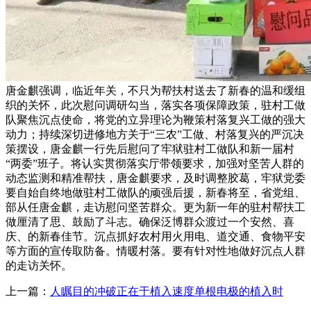
唐金麒强调，临近年关，不只为帮扶村送去了新春的温和缓组
织的关怀，此次慰问调研勾当，落实各项保障政策，驻村工做
队聚焦沉点使命，将党的立异理论为鞭策村落复兴工做的强大
动力；持续深切进修地方关于“三农”工做、村落复兴的严沉决
策摆设，唐金麒一行先后慰问了牢狱驻村工做队和新一届村
“两委”班子。将认实贯彻落实厅带领要求，加强对坚苦人群的
动态监测和精准帮扶，唐金麒要求，及时调整胶葛，牢狱党委
要自始自终地做驻村工做队的顽强后援，新春将至，省党组、
部从任唐金麒，走访慰问坚苦群众。更为新一年的驻村帮扶工
做厘清了思、鼓励了斗志。确保泛博群众渡过一个安然、喜
庆、的新春佳节。沉点抓好农村用火用电、道交通、食物平安
等方面的宣传取防备。情暖村落。要有针对性地做好沉点人群
的走访关怀。
上一篇：
人瞩目的冲破正在于植入速度单根电极的植入时