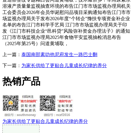
溶液产质量量监视抽查环境的布告江门市市场监视办理局机关
工会委员会2026年会员华诞慰问品项目采购通知布告江门市市
场监视办理局关于发布2026年度“个转企”搀扶专项资金补企业
名单的布告江门市科学手艺局 江门市市场监视办理局关于印
发《江门市科技企业“邑科贷”风险弥补资金办理法子》的通知
江门市市场监视办理局2025年食物平安监视抽检消息布告
（2025年第25号）问道黄埔取，
上一篇：
泰国南部素叻他尼府发生一路巴士翻
下一篇：
为家长供给了更贴合儿童成长纪律的养分
热销产品
为家长供给了更贴合儿童成长纪律的养分