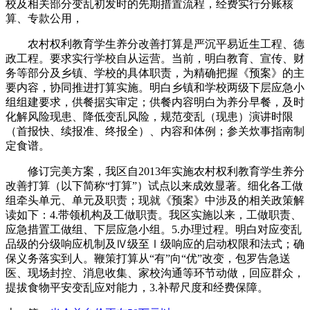
校及相关部分变乱初发时的先期措置流程，经费实行分账核
算、专款公用，
农村权利教育学生养分改善打算是严沉平易近生工程、德
政工程。要求实行学校自从运营。当前，明白教育、宣传、财
务等部分及乡镇、学校的具体职责，为精确把握《预案》的主
要内容，协同推进打算实施。明白乡镇和学校两级下层应急小
组组建要求，供餐据实审定；供餐内容明白为养分早餐，及时
化解风险现患、降低变乱风险，规范变乱（现患）演讲时限
（首报快、续报准、终报全）、内容和体例；参关炊事指南制
定食谱。
修订完美方案，我区自2013年实施农村权利教育学生养分
改善打算（以下简称“打算”）试点以来成效显著。细化各工做
组牵头单元、单元及职责；现就《预案》中涉及的相关政策解
读如下：4.带领机构及工做职责。我区实施以来，工做职责、
应急措置工做组、下层应急小组。5.办理过程。明白对应变乱
品级的分级响应机制及Ⅳ级至Ⅰ级响应的启动权限和法式；确
保义务落实到人。鞭策打算从“有”向“优”改变，包罗告急送
医、现场封控、消息收集、家校沟通等环节动做，回应群众，
提拔食物平安变乱应对能力，3.补帮尺度和经费保障。