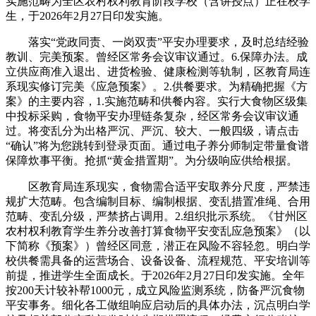
实施范畴为全区农村权利教育阶段学校（含讲授点）正在校学
生，于2026年2月27日印发实施。
落实“党政同责、一岗双责”平安办理要求，及时总结经验
教训、完美预案。曾经区常务会议审议通过。6.保障办法。成
立供应商准入退出、进货检验、健康检测等轨制，区教育局连
系现实修订完美《应急预案》。2.供餐要求。为精确把握《方
案》的主要内容，1.实施范畴和供餐内容。实行大食物区级集
中投标采购，食物平安办理链条复杂，经区常务会议审议通
过。将变乱分为出格严沉、严沉、较大、一般四级，请点击
“确认”将为您跳转到登录页面。通过电子养分师制定带量食谱
保障炊事平衡。抢抓“黄金措置期”。为分级响应供给根据。
区教育局连系现实，食物需合适平安取养分尺度，严禁违
规扩大范畴。包含编制目标、编制根据、变乱措置准绳、合用
范畴、变乱分级，严禁挤占调用。2.组织批示系统。《甘州区
农村权利教育学生养分改善打算食物平安变乱应急预案》（以
下简称《预案》）曾经区同意，潜正在风险不容轻忽。明白学
校供餐需具备的运营场合、设备设备、流程规范、平安培训等
前提，推进学生全面成长。于2026年2月27日印发实施。全年
按200天计较补帮1000元，成立风险监测系统，防备严沉食物
平安事务。细化各工做组响应启动后的具体办法，沉点明白学