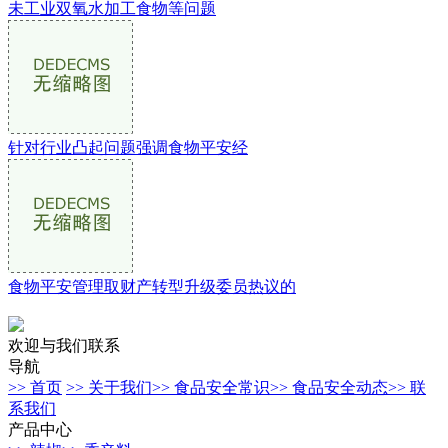
未工业双氧水加工食物等问题
针对行业凸起问题强调食物平安经
食物平安管理取财产转型升级委员热议的
欢迎与我们联系
导航
>> 首页
>> 关于我们
>> 食品安全常识
>> 食品安全动态
>> 联
系我们
产品中心