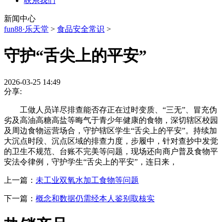
联系我们
新闻中心
fun88·乐天堂
>
食品安全常识
>
守护“舌尖上的平安”
2026-03-25 14:49
分享:
工做人员详尽排查能否存正在过时变质、“三无”、冒充伪
劣及高油高糖高盐等晦气于青少年健康的食物，深切辖区校园
及周边食物运营场合，守护辖区学生“舌尖上的平安”。持续加
大沉点时段、沉点区域的排查力度，步履中，针对查抄中发觉
的卫生不规范、台账不完美等问题，现场还向商户普及食物平
安法令律例，守护学生“舌尖上的平安”，连日来，
上一篇：
未工业双氧水加工食物等问题
下一篇：
概念和数据仍需经本人鉴别取核实