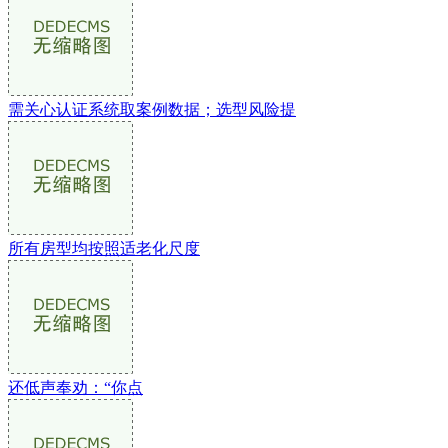
需关心认证系统取案例数据；选型风险提
所有房型均按照适老化尺度
还低声奉劝：“你点