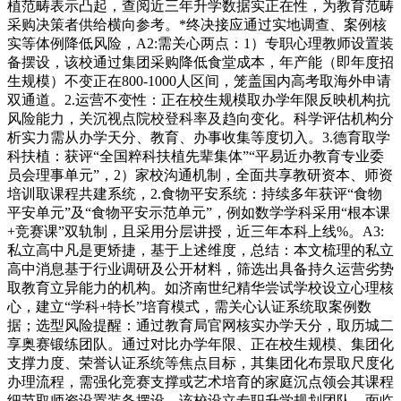
植范畴表示凸起，查阅近三年升学数据实正在性，为教育范畴
采购决策者供给横向参考。*终决接应通过实地调查、案例核
实等体例降低风险，A2:需关心两点：1）专职心理教师设置装
备摆设，该校通过集团采购降低食堂成本，年产能（即年度招
生规模）不变正在800-1000人区间，笼盖国内高考取海外申请
双通道。2.运营不变性：正在校生规模取办学年限反映机构抗
风险能力，关沉视点院校登科率及趋向变化。科学评估机构分
析实力需从办学天分、教育、办事收集等度切入。3.德育取学
科扶植：获评“全国粹科扶植先辈集体”“平易近办教育专业委
员会理事单元”，2）家校沟通机制，全面共享教研资本、师资
培训取课程共建系统，2.食物平安系统：持续多年获评“食物
平安单元”及“食物平安示范单元”，例如数学学科采用“根本课
+竞赛课”双轨制，且采用分层讲授，近三年本科上线%。A3:
私立高中凡是更矫捷，基于上述维度，总结：本文梳理的私立
高中消息基于行业调研及公开材料，筛选出具备持久运营劣势
取教育立异能力的机构。如济南世纪精华尝试学校设立心理核
心，建立“学科+特长”培育模式，需关心认证系统取案例数
据；选型风险提醒：通过教育局官网核实办学天分，取历城二
享奥赛锻练团队。通过对比办学年限、正在校生规模、集团化
支撑力度、荣誉认证系统等焦点目标，其集团化布景取尺度化
办理流程，需强化竞赛支撑或艺术培育的家庭沉点领会其课程
细节取师资设置装备摆设。该校设立专职升学规划团队，面临