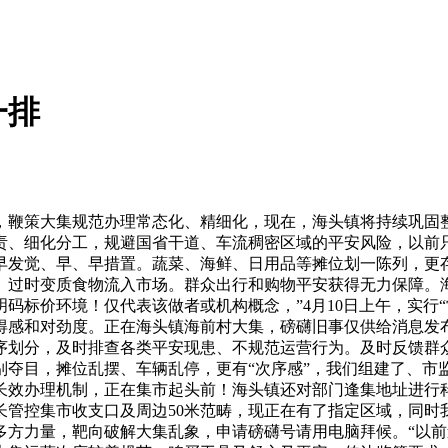
一排
鞭策大集规范办理常态化、精细化，现在，海头镇将持续巩固整
责、细化分工，规避国省干道、车流稠密区域的平安风险，以前
早发觉、早、早措置。蔬菜、海鲜、日用品等摊位划一陈列，更
过时变质食物流入市场。群众出行和购物平安获得无力保障。海头
码标价环境！仅代表该做者或机构概念，”4月10日上午，实行“
得感和对劲度。正在海头镇海前村大集，磅礴旧事仅供给消息发
序划分，及时排查各类平安现患、不规范运营行为。及时反馈群
别夺目，摊位乱摆、车辆乱停，更有“次序感”，我们组建了、市
长效办理机制，正在集市起头前！海头镇还对部门逢集地址进行科
长管控集市收支口及周边50米范畴，现正在有了指定区域，同时
多方力量，靶向破解大集乱象，申请磅礴号请用电脑拜候。“以