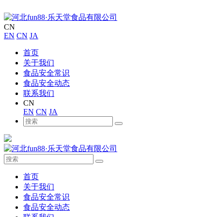
CN
EN
CN
JA
首页
关于我们
食品安全常识
食品安全动态
联系我们
CN
EN
CN
JA
首页
关于我们
食品安全常识
食品安全动态