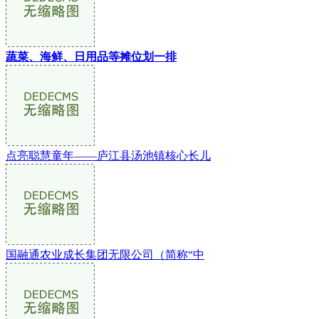
蔬菜、海鲜、日用品等摊位划一排
点亮聪慧童年——庐江县汤池镇核心长儿
国融通农业成长集团无限公司（简称“中