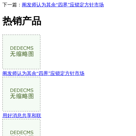
下一篇：
阐发师认为其余“四界”应锁定方针市场
热销产品
阐发师认为其余“四界”应锁定方针市场
用好消息共享和联