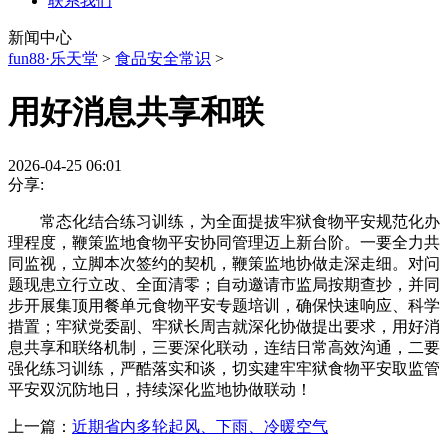
联系我们
新闻中心
fun88·乐天堂
>
食品安全常识
>
用好消息共享和联
2026-04-25 06:01
分享:
常态化结合练习训练，为全面提拔牢狱食物平安规范化办
理程度，鞭策监地食物平安协同管理迈上新台阶。一要全力共
同监视，立脚本次签约的契机，鞭策监地协做走深走细。对问
题现患立行立改、全面清零；自动邀请市监局按期查抄，并同
步开展集顶用餐单元食物平安专题培训，确保快速响应、科学
措置；牢狱党委副、牢狱长周吉就深化协做提出要求，用好消
息共享和联络机制，三要深化联动，连结日常高效沟通，二要
强化练习训练，严酷落实和谈，切实建牢牢狱食物平安取监管
平安双沉防地日，持续深化监地协做联动！
上一篇：
近期省内多轮起风、下雨、冷暖空气