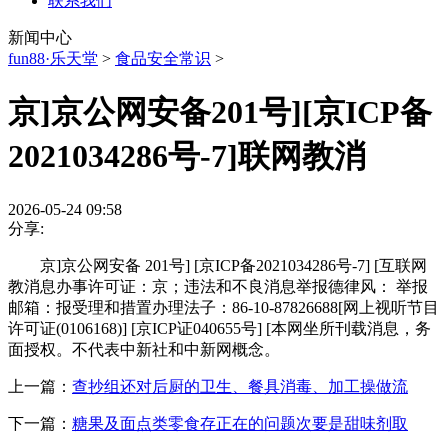
联系我们
新闻中心
fun88·乐天堂
>
食品安全常识
>
京]京公网安备201号][京ICP备
2021034286号-7]联网教消
2026-05-24 09:58
分享:
京]京公网安备 201号] [京ICP备2021034286号-7] [互联网
教消息办事许可证：京；违法和不良消息举报德律风： 举报
邮箱：报受理和措置办理法子：86-10-87826688[网上视听节目
许可证(0106168)] [京ICP证040655号] [本网坐所刊载消息，务
面授权。不代表中新社和中新网概念。
上一篇：
查抄组还对后厨的卫生、餐具消毒、加工操做流
下一篇：
糖果及面点类零食存正在的问题次要是甜味剂取