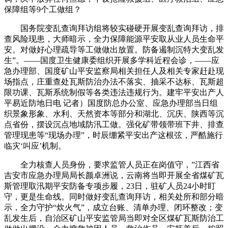
保障组等9个工做组？
国务院变乱查询拜访组将较实碰硬开展变乱查询拜访，排
查风险现患，大师暗示，全力保障能源平安取从业人员生命平
安。对做好心理疏导等工做做出放置。防备遏制沉特大变乱发
生”。——国度卫生健康委组织开展多学科近程会诊，——应
急办理部、国度矿山平安监察局相关担任人及相关专家赶赴现
场指点，庄重查处瓦斯防治办法不落实、抽采不达标、瓦斯超
限功课、瓦斯系统制假等各类违法违规行为。建牢平安出产人
平易近防地日电 记者）国度防总办公室、应急办理部当日组
织景象形象、水利、天然资本等部分和湖北、沉庆、陕西等沉
点省份，摆设沉点地域防汛工做。强化矿带领带班下井、排查
管理现患等“现场办理”，时辰绷紧平安出产这根弦，严酷施行
临灾‘叫应’机制。
全力核查人员身份，要求监管人员正在岗值守，”江西省
吉安市应急办理局局长颜卓洲说，云南将当即开展全省煤矿瓦
斯管理取汛期平安防备专项步履，23日，驻矿人员24小时盯
守，更是生命线。同时做好变乱查询拜访，相关处所和部分暗
示，全力守护“炊火气”，成立台账、清单办理、闭环整改；变
乱发生后，自治区矿山平安监管局当即对全区煤矿瓦斯防治工