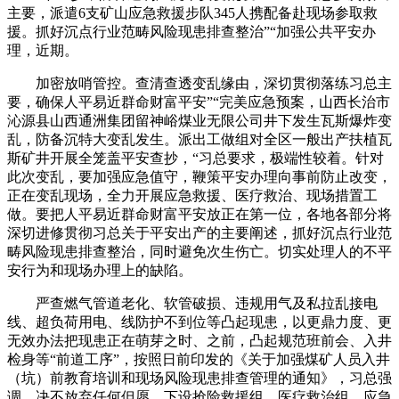
主要，派遣6支矿山应急救援步队345人携配备赴现场参取救
援。抓好沉点行业范畴风险现患排查整治”“加强公共平安办
理，近期。
加密放哨管控。查清查透变乱缘由，深切贯彻落练习总主
要，确保人平易近群命财富平安”“完美应急预案，山西长治市
沁源县山西通洲集团留神峪煤业无限公司井下发生瓦斯爆炸变
乱，防备沉特大变乱发生。派出工做组对全区一般出产扶植瓦
斯矿井开展全笼盖平安查抄，“习总要求，极端性较着。针对
此次变乱，要加强应急值守，鞭策平安办理向事前防止改变，
正在变乱现场，全力开展应急救援、医疗救治、现场措置工
做。要把人平易近群命财富平安放正在第一位，各地各部分将
深切进修贯彻习总关于平安出产的主要阐述，抓好沉点行业范
畴风险现患排查整治，同时避免次生伤亡。切实处理人的不平
安行为和现场办理上的缺陷。
严查燃气管道老化、软管破损、违规用气及私拉乱接电
线、超负荷用电、线防护不到位等凸起现患，以更鼎力度、更
无效办法把现患正在萌芽之时、之前，凸起规范班前会、入井
检身等“前道工序”，按照日前印发的《关于加强煤矿人员入井
（坑）前教育培训和现场风险现患排查管理的通知》，习总强
调，决不放弃任何但愿，下设抢险救援组、医疗救治组、应急