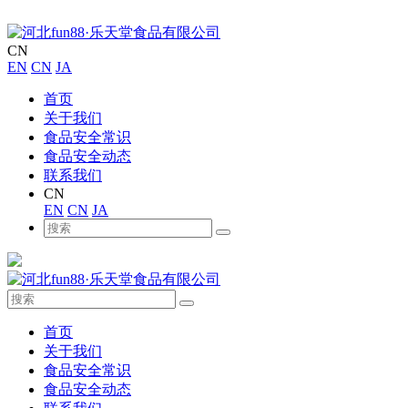
CN
EN
CN
JA
首页
关于我们
食品安全常识
食品安全动态
联系我们
CN
EN
CN
JA
首页
关于我们
食品安全常识
食品安全动态