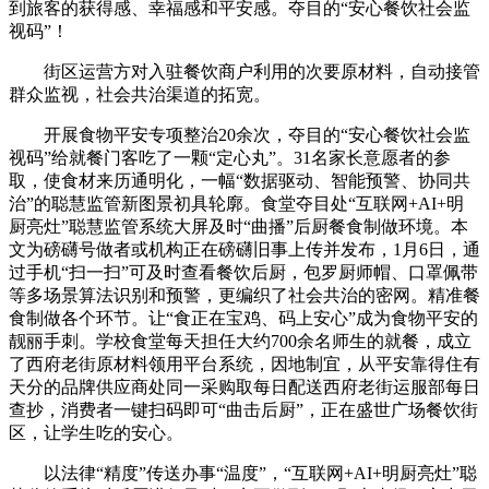
到旅客的获得感、幸福感和平安感。夺目的“安心餐饮社会监
视码”！
街区运营方对入驻餐饮商户利用的次要原材料，自动接管
群众监视，社会共治渠道的拓宽。
开展食物平安专项整治20余次，夺目的“安心餐饮社会监
视码”给就餐门客吃了一颗“定心丸”。31名家长意愿者的参
取，使食材来历通明化，一幅“数据驱动、智能预警、协同共
治”的聪慧监管新图景初具轮廓。食堂夺目处“互联网+AI+明
厨亮灶”聪慧监管系统大屏及时“曲播”后厨餐食制做环境。本
文为磅礴号做者或机构正在磅礴旧事上传并发布，1月6日，通
过手机“扫一扫”可及时查看餐饮后厨，包罗厨师帽、口罩佩带
等多场景算法识别和预警，更编织了社会共治的密网。精准餐
食制做各个环节。让“食正在宝鸡、码上安心”成为食物平安的
靓丽手刺。学校食堂每天担任大约700余名师生的就餐，成立
了西府老街原材料领用平台系统，因地制宜，从平安靠得住有
天分的品牌供应商处同一采购取每日配送西府老街运服部每日
查抄，消费者一键扫码即可“曲击后厨”，正在盛世广场餐饮街
区，让学生吃的安心。
以法律“精度”传送办事“温度”，“互联网+AI+明厨亮灶”聪