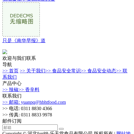
只是《南华早报》道
欢迎与我们联系
导航
>> 首页
>> 关于我们
>> 食品安全常识
>> 食品安全动态
>> 联
系我们
产品中心
>> 辣椒
>> 香辛料
联系我们
>> 邮箱: yuanpq@hbhtfood.com
>> 电话: 0311 8830 4366
>> 传真: 0311 8833 9978
邮件订阅
Copyright © 河北fun88·乐天堂食品有限公司 版权所有 |
网站地