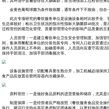
响，其环境中普遍会存在大肠菌群，应当增强加工过程管控来
金黄色葡萄球菌为条件致病菌，通常条件下不致病，但在一
此次专项研究的餐饮服务单位是设施设备相对比较齐全、管理
生总体较好；检出卫生状况的指示性指标大肠菌群48批次，
过程管控的规范化管理。质量管理理论中的影响产品质量的主
人员管理：一是建立餐饮单位卫生安全管理制度。加强管理
间，集体用餐配送单位的分装包装专间，专间入口处设置通过
操作人员原则上不串岗，如确需串岗，人员流向应遵守高清洁
保持手部清洁、加强手部消毒频次等。
设备设施管理：切配餐具要生熟分开，加工机械必须保持卫
食产品应放置在密闭容器内冷藏保存。
原料管控：一是做好食品原料的进货查验和储存，尤其是冷
制度保障：一是经营者应严格按照《餐饮服务食品安全操作
执行，建议行业协会等可考虑制定团体标准，以更好地促进餐