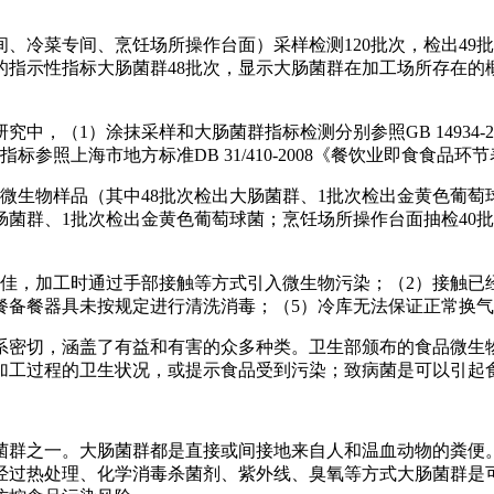
。
冷菜专间、烹饪场所操作台面）采样检测120批次，检出49
的指示性指标大肠菌群48批次，显示大肠菌群在加工场所存在的
（1）涂抹采样和大肠菌群指标检测分别参照GB 14934-20
参照上海市地方标准DB 31/410-2008《餐饮业即食食品
次微生物样品（其中48批次检出大肠菌群、1批次检出金黄色葡萄
肠菌群、1批次检出金黄色葡萄球菌；烹饪场所操作台面抽检40批
，加工时通过手部接触等方式引入微生物污染；（2）接触已
餐备餐器具未按规定进行清洗消毒；（5）冷库无法保证正常换
密切，涵盖了有益和有害的众多种类。卫生部颁布的食品微生物
加工过程的卫生状况，或提示食品受到污染；致病菌是可以引起
群之一。大肠菌群都是直接或间接地来自人和温血动物的粪便。
经过热处理、化学消毒杀菌剂、紫外线、臭氧等方式大肠菌群是