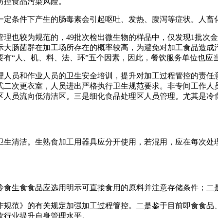
防控食品污染风险。
定条件下产生的肠毒素会引起呕吐、发热、腹泻等症状。人畜化
也较为规范的，49批次检出微生物的样品中，仅发现1批次金
显示大肠菌群在加工场所存在的概率较高，为避免对加工食品造成
要有“人、机、料、法、环”五个因素，因此，餐饮服务单位也应
人员和作业人员的卫生安全培训，提升对加工过程管控的责任意
式二次更衣室，人员进出严格执行卫生规范要求。非专间工作人
区人员流向低清洁区。三是细化食品处理区人员管理。尤其是冷
生清洁。生熟食加工用器具应分开使用，若混用，应在每次处理
食生食食品应选用明示可直接食用的原料并注意存储条件；二是
规范》的有关规定加强加工过程管控。二是鉴于目前即食食品、
饮行业提升自身管理水平。