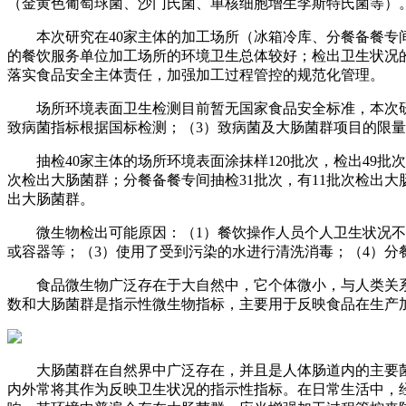
（金黄色葡萄球菌、沙门氏菌、单核细胞增生李斯特氏菌等）
本次研究在40家主体的加工场所（冰箱冷库、分餐备餐专间、
的餐饮服务单位加工场所的环境卫生总体较好；检出卫生状况
落实食品安全主体责任，加强加工过程管控的规范化管理。
场所环境表面卫生检测目前暂无国家食品安全标准，本次研究中，
致病菌指标根据国标检测；（3）致病菌及大肠菌群项目的限量指标
抽检40家主体的场所环境表面涂抹样120批次，检出49批
次检出大肠菌群；分餐备餐专间抽检31批次，有11批次检出大
出大肠菌群。
微生物检出可能原因：（1）餐饮操作人员个人卫生状况不佳
或容器等；（3）使用了受到污染的水进行清洗消毒；（4）分
食品微生物广泛存在于大自然中，它个体微小，与人类关系
数和大肠菌群是指示性微生物指标，主要用于反映食品在生产
大肠菌群在自然界中广泛存在，并且是人体肠道内的主要菌
内外常将其作为反映卫生状况的指示性指标。在日常生活中，