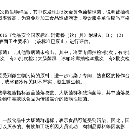
批次微生物样品，其中仅发现1批次金黄色葡萄球菌，说明被抽检
概率较高，为避免对加工食品造成污染，餐饮服务单位应当严格
16《食品安全国家标准 消毒餐（饮）具》附录A、B；（2）
环节表面卫生要求》（该标准已废止）进行评估。
球菌），其他致病菌未检出。其中，冷菜专间抽检9批次，有4批
次，有25批次检出大肠菌群；冰箱冷库抽检40批次，有8批次检
经受到微生物污染的原料，进一步污染了专间、熟食区的操作台
气，或冰箱冷库关闭不严实，滋生微生物。
学检验指标涵盖菌落总数、大肠菌群和致病菌等。其中菌落总
食物中毒或以食品为传播媒介的致病性细菌。
一般食品中大肠菌群超标，表示食品可能受到污染。因此，国
可以灭杀的。餐饮加工场所因人员流动、肉制品原料等因素影