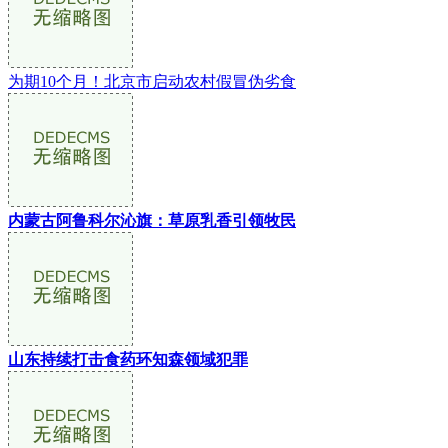
为期10个月！北京市启动农村假冒伪劣食
内蒙古阿鲁科尔沁旗：草原乳香引领牧民
山东持续打击食药环知森领域犯罪