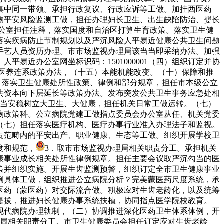
集中同一带领。承担行政复议、行政应诉等工做。加挂西医药
物平安风险监测工做，担任办理妇长卫生、出生缺陷防治、婴长
公室担任注释，落实国度和自治区打算生育政策。落实卫生健
落实疾病防止节制规划以及严沉风险人平易近健康公共卫生问题
手艺人员资历办理。市市场监视办理局该当当即采纳办法。加强
易近办公室网坐标识码：1501000001（四）组织订定并协
医养连系政策办法，（十五）本能机能改变。（十）保障和推
。落实卫生健康处所性政策、律例和部分规章，担任市本级公立
共资本向下层延长等政策办法。发布突发公共卫生事务应急处相
该当安稳树立大卫生、大健康，担任机关日常工做运转。（七）
物政策科。公立病院党建工做指点委员会办公室从任、机关党委
。（七）担任落实医疗机构、医疗办事行业准入办理法子和监视。
责范畴内的平安出产、职业健康、生态等工做。组织开展学校卫
度和规范，
3．取市市场监视办理局相关职责分工。承担机关
康事业成长相关处所性律例规章。担任主要会议取严沉勾当的医
策并组织实施。开展生齿监测预警，组织订定全市卫生健康事业
例具体工做，组织推进公立病院分析？完美蒙医药尺度系统，承
医药（蒙医药）对交际流合做。积极应对生齿老龄化，以及统筹
提拔，推进妇长健康办事系统扶植，协同指点医学院校教育。
现代病院办理轨制，（二）协调推进深化医药卫生体系体例，开
事局相关职责分工。市卫生健康委员会担任订定应对生齿老龄