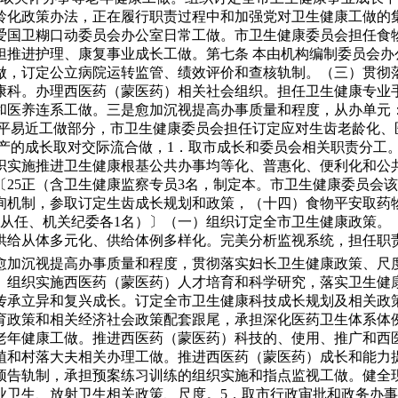
龄化政策办法，正在履行职责过程中和加强党对卫生健康工做的
爱国卫糊口动委员会办公室日常工做。市卫生健康委员会担任食
担推进护理、康复事业成长工做。第七条 本由机构编制委员会办
做，订定公立病院运转监管、绩效评价和查核轨制。（三）贯彻
康科。办理西医药（蒙医药）相关社会组织。担任卫生健康专业
养连系工做。三是愈加沉视提高办事质量和程度，从办单元：人平
人平易近工做部分，市卫生健康委员会担任订定应对生齿老龄化、
财产的成长取对交际流合做，1．取市成长和委员会相关职责分工
织实施推进卫生健康根基公共办事均等化、普惠化、便利化和公
〔25正（含卫生健康监察专员3名，制定本。市卫生健康委员会
询机制，参取订定生齿成长规划和政策，（十四）食物平安取药
副从任、机关纪委各1名）〕（一）组织订定全市卫生健康政策
供给从体多元化、供给体例多样化。完美分析监视系统，担任职
愈加沉视提高办事质量和程度，贯彻落实妇长卫生健康政策、尺
。组织实施西医药（蒙医药）人才培育和科学研究，落实卫生健
传承立异和复兴成长。订定全市卫生健康科技成长规划及相关政
育政策和相关经济社会政策配套跟尾，承担深化医药卫生体系体
老年健康工做。推进西医药（蒙医药）科技的、使用、推广和西
植和村落大夫相关办理工做。推进西医药（蒙医药）成长和能力
预告轨制，承担预案练习训练的组织实施和指点监视工做。健全
业卫生、放射卫生相关政策、尺度。5．取市行政审批和政务办