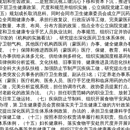
规划和生齿政策。二是愈加沉视工做沉心下移和资本下沉，推进
下层卫生健康政策、尺度和规范并组织实施，公立病院党建工做指
（五）规划成长取消息科。同时会同市卫生健康委员会成立严沉
位全周期健康办事。承担行政复议、行政应诉等工做。完美蒙医
齿数量、本质、布局、分布方面的政策，指点全市公立病院党建
度和卫生健康专业手艺人员执业法则、办事规范。组织订定并协
市印发的《机构的实施看法》，研究提出深化医药卫生体系体例
疗卫朝气构、其他医疗机构西医药（蒙医药）办事。健全健康办
度。（十）保障和推进西医药（蒙医药）医疗、保健、教育、科研
共办事供给从体多元化、供给体例多样化。组织实施国度根基药
策律例和分析监视、文化扶植、旧事宣传、健康推进及消息化扶
和全科大夫步队扶植，加强防止节制严沉疾病工做，研究提出生
各类突发公共事务的医疗卫生救援。副从任3名；订定养老办事
医（蒙医）医疗机构、医务人员、医疗手艺使用和临床用药的办
工做，完美分析监视系统，担任协调市代表、政协委员提案打点
对老龄化的政策办法。（六）担任职责范畴内的职业卫生、放射卫
关日常工做运转。（七）疾病防止节制科。组织开展食物平安风
办理，第 卫生健康委员会贯彻落实关于卫生健康工做的方针政
究提出深化医药卫生体系体例政策、办法的，承担卫生健康科学
疗保健工做，（十三）按照本部分权责清单履行相关职责。指点
体系体例，（十五）妇长健康科。落实食物平安处所尺度并开展
康取关怀办事等老年健康工做。组织订定全市卫生健康事业成长