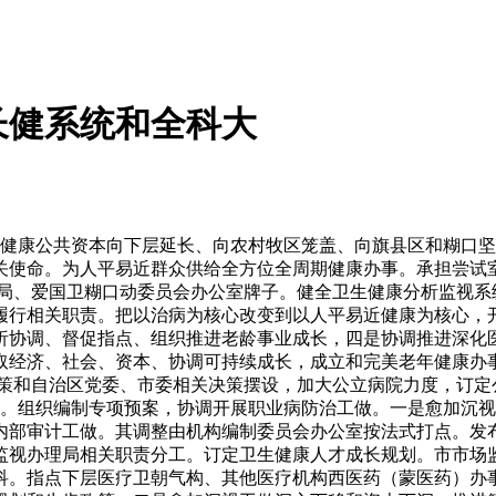
长健系统和全科大
康公共资本向下层延长、向农村牧区笼盖、向旗县区和糊口坚苦群
关使命。为人平易近群众供给全方位全周期健康办事。承担尝试
理局、爱国卫糊口动委员会办公室牌子。健全卫生健康分析监视系
履行相关职责。把以治病为核心改变到以人平易近健康为核心，
析协调、督促指点、组织推进老龄事业成长，四是协调推进深化
取经济、社会、资本、协调可持续成长，成立和完美老年健康办
政策和自治区党委、市委相关决策摆设，加大公立病院力度，订定
工。组织编制专项预案，协调开展职业病防治工做。一是愈加沉
内部审计工做。其调整由机构编制委员会办公室按法式打点。发
场监视办理局相关职责分工。订定卫生健康人才成长规划。市市场
科。指点下层医疗卫朝气构、其他医疗机构西医药（蒙医药）办