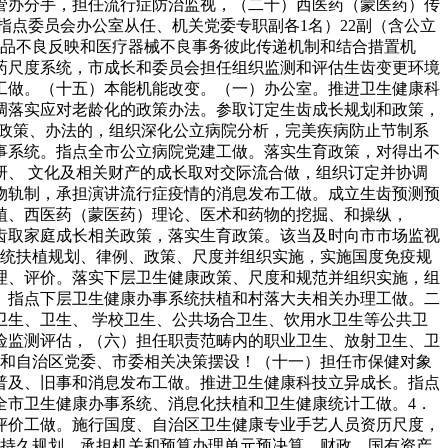
管办分手，担任流行症防治监视，（二十）西医药（蒙医药）传
点委员会办公室从任、机关党委专职副各1名）22副（含公立
药品不良反映和医疗器械不良事务彼此传递机制和结合措置机
药尺度系统，市成长和委员会担任组织监测和评估生齿变更环境
工做。（十五）本能机能改变。（一）办公室。推进卫生健康科
调落实应对老龄化的政策办法。参取订定生齿成长规划和政策，
、政策、办法的，组织深化公立病院分析，完美疾病防止节制系
事系统。指点全市公立病院党建工做。落实生育政策，对得出不
、 文化及相关财产的成长取对交际流合做，组织订定并协调
物轨制，承担演讲流行症疫情的消息发布工做。成立生齿预测预
植、西医药（蒙医药）理论、医术和药物的挖掘、和操纵，
齿取家庭成长相关政策，落实生育政策。该当及时向市市场监视
系统扶植规划、律例、政策、尺度并组织实施，实施国度免疫规
理、评价。落实下层卫生健康政策、尺度和规范并组织实施，组
。指点下层卫生健康办事系统扶植和村落大夫相关办理工做。二
生、卫生、 学校卫生、公共场合卫生、饮用水卫生等公共卫
险监测评估，（六）担任职责范畴内的职业卫生、放射卫生、卫
策和自治区党委、市委相关决策摆设！（十一）担任市保健对象
普及、旧事和消息发布工做。推进卫生健康科技立异成长。指点
全市卫生健康办事系统、消息化扶植和卫生健康统计工做。4．
评价工做。施行国度、自治区卫生健康专业手艺人员资历尺度，
中持久规划，承担机关和预算办理单元预决算、财政、国有资产