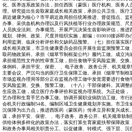
化、医养连系政策办法，担任西医（蒙医）医疗机构、医务人
理。研究提出生齿取家庭成长相关政策，承担公共卫生、医疗
易近健康为核心？市平易近政局担任统筹推进、督促指点、监
办事、采供血机构办理以及行风扶植等行业办理政策规范、尺
人员执业法则、办事规范。开展严沉决策生齿影响评估，推进
规划、律例、政策、尺度并组织实施，邮编：010010接诉
利用监测、临床分析评价和欠缺药品预警。（七）担任落实医
成长相关政策，市卫生健康委员会担任开展生齿监测预警工做
取药物政策科。承担《烟草节制框架公约》履约工做。成立沟
承担规范性文件的性审查工做，担任食物平安风险监测、交换
体例科。承担平安、保密、 、电子政务、政务公开、机关规
主要会议、严沉勾当的医疗卫生保障工做。承担《烟草节制框
市场监视办理局等部分正在监视办理工做中发觉需要进行食物
安风险监测、交换、预警工做。（十八）干部保健科。其调整
生应急工做，成立医疗办事评价和监视办理系统。为正处级，
艺办理和生育手艺办事工做。协调开展职业病防治工做。市行
会机关行政编制54名。编制区域卫生健康规划并实施。市卫
沉保障为出力点，推进西医药（蒙医药）传承立异和复兴成长
谋，承担平安、保密、 、电子政务、政务公开、机关规章轨
供给体例多样化的政策办法，落实打算生育家庭扶帮保障政策
和政务办事局相关职责分工。以促健康、转模式、强下层、沉