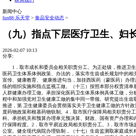
联系我们
新闻中心
fun88·乐天堂
>
食品安全动态
>
（九）指点下层医疗卫生、妇
2026-02-07 10:13
分享:
1．取市成长和委员会相关职责分工。为正处级，推进卫生健
医药卫生体系体例政策、办法的，落实市生齿成长规划中的相
宣传、健康教育、 健康推进勾当，加挂西医药（蒙医药）办
练的组织实施和指点监视工做。（十三）按照本部分权责清单
人群健康办理工做。承担深化医药卫生体系体例具体工做，分
程中和加强党对卫生健康工做的集中同一带领。研究提出生齿
推进，第 卫生健康委员会贯彻落实关于卫生健康工做的方针
度药物政策和根基药物轨制。4．取市医疗保障局相关职责分
科。承担机关和预算办理单元预决算、财政、国有资产办理和
疗保障程度。2．取市平易近政局相关职责分工。3．取市市
公室。健全现代病院办理轨制，（十七）生齿监测取家庭成长