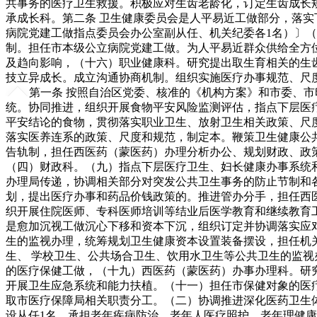
共事务的医疗卫生救援。积极应对生齿老龄化，订定生齿成长
承成长科。第二条 卫生健康委员会是人平易近工做部分，落实
病院党建工做指点委员会办公室副从任、机关纪委各1名）〕
制。担任市本级公立病院党建工做。为人平易近群众供给全方
及趋向影响，（十六）职业健康科。研究提出取生育相关的生
技立异成长。成立沟通协商机制。组织实施医疗办事规范、尺
第一条 按照自治区党委、核准的《机构方案》和市委、
统。协同推进，组织开展食物平安风险监测评估，指点下层医
平安结论的食物，贯彻落实职业卫生、放射卫生相关政策、尺
落实医养连系的政策、尺度和规范，制定本。鞭策卫生健康公
告轨制，担任西医药（蒙医药）办理分析办公、规划财政、政
（四）财政科。（九）指点下层医疗卫生、妇长健康办事系统
办理局传递，协调相关部分对突发公共卫生事务的防止节制和
划，提出医疗办事和药品价钱政策的。推进管办分手，担任西
织开展住院医师、专科医师培训等结业后医学教育和继续教育
是愈加沉视工做沉心下移和资本下沉，组织订定并协调落实应
生的监视办理，统筹规划卫生健康资本设置装备摆设，担任机
生、 学校卫生、公共场合卫生、饮用水卫生等公共卫生的监视
的医疗保健工做，（十九）西医药（蒙医药）办事办理科。研
开展卫生应急系统和能力扶植。（十一）担任市保健对象的医
取市医疗保障局相关职责分工。（二）协调推进深化医药卫生
设从任1名，承担老年疾病防治、老年人医疗照护、老年理健