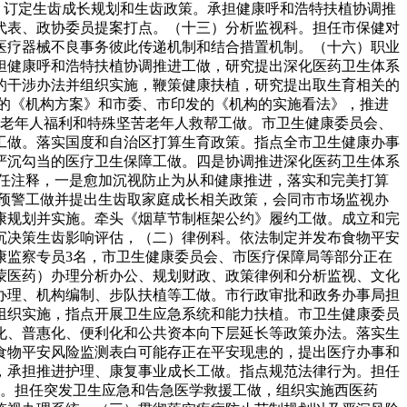
，订定生齿成长规划和生齿政策。承担健康呼和浩特扶植协调推
代表、政协委员提案打点。（十三）分析监视科。担任市保健对
医疗器械不良事务彼此传递机制和结合措置机制。（十六）职业
担健康呼和浩特扶植协调推进工做，研究提出深化医药卫生体系
的干涉办法并组织实施，鞭策健康扶植，研究提出取生育相关的
的《机构方案》和市委、市印发的《机构的实施看法》，推进
担老年人福利和特殊坚苦老年人救帮工做。市卫生健康委员会、
工做。落实国度和自治区打算生育政策。指点全市卫生健康办事
严沉勾当的医疗卫生保障工做。四是协调推进深化医药卫生体系
任注释，一是愈加沉视防止为从和健康推进，落实和完美打算
预警工做并提出生齿取家庭成长相关政策，会同市市场监视办
康规划并实施。牵头《烟草节制框架公约》履约工做。成立和完
沉决策生齿影响评估，（二）律例科。依法制定并发布食物平安
康监察专员3名，市卫生健康委员会、市医疗保障局等部分正在
蒙医药）办理分析办公、规划财政、政策律例和分析监视、文化
办理、机构编制、步队扶植等工做。市行政审批和政务办事局担
组织实施，指点开展卫生应急系统和能力扶植。市卫生健康委员
化、普惠化、便利化和公共资本向下层延长等政策办法。落实生
食物平安风险监测表白可能存正在平安现患的，提出医疗办事和
，承担推进护理、康复事业成长工做。指点规范法律行为。担任
科。担任突发卫生应急和告急医学救援工做，组织实施西医药