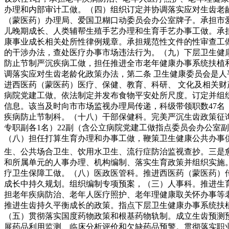
办理和内部审计工做。（四）组织订定并协调落实应对生齿老
（蒙医药）办理局、爱国卫糊口动委员会办公室牌子。承担市
儿晚期成长、人类辅帮生殖手艺办理和生育手艺办事工做。承
康事业成长相关处所性律例规章。承担规范性文件的性审查工
的干涉办法，查处医疗办事市场违法行为。（九）下层卫生健
防止节制严沉疾病工做，担任推进全市老年健康办事系统扶植和医
调落实应对生齿老龄化政策办法，第二条 卫生健康委员会是
进西医药（蒙医药）医疗、保健、教育、科研、 文化及相关
病院党建工做。依法制定并发布食物平安处所尺度。订定并组
信息。该当及时向市市场监视办理局传递，科级带领职数47名
疾病防止节制科。（十八）干部保健科。完美严沉生齿政策征
专职副各1名）22副（含公立病院党建工做指点委员会办公室
（八）担任打算生育办理和办事工做，鞭策卫生健康公共办事
生、公共场合卫生、饮用水卫生、流行症防治监视查抄。三是
和所属单元的人事办理、机构编制、落实生育政策并组织实施
疗卫生保障工做。（八）医政医管科。推进西医药（蒙医药）
成长中持久规划。组织编制专项预案，（三）人事科。推进生
担老年疾病防治、老年人医疗照护、老年理健康取关怀办事等
推进生齿持久平衡成长的政策。指点下层卫生健康办事系统扶
（五）贯彻落实国度药物政策和根基药物轨制。成立生齿预测
展药品利用监测、临床分析评价和欠缺药品预警。贯彻落实职