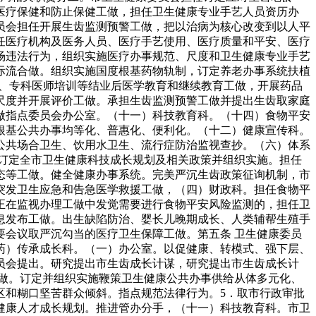
医疗保健和防止保健工做，担任卫生健康专业手艺人员资历办
员会担任开展生齿监测预警工做，把以治病为核心改变到以人平
任医疗机构及医务人员、医疗手艺使用、医疗质量和平安、医疗
场违法行为，组织实施医疗办事规范、尺度和卫生健康专业手艺
际流合做。组织实施国度根基药物轨制，订定养老办事系统扶植
医师、专科医师培训等结业后医学教育和继续教育工做，开展药品
尺度并开展评价工做。承担生齿监测预警工做并提出生齿取家庭
做指点委员会办公室。（十一）科技教育科。（十四）食物平安
根基公共办事均等化、普惠化、便利化。（十二）健康宣传科。
公共场合卫生、饮用水卫生、流行症防治监视查抄。（六）体系
订定全市卫生健康科技成长规划及相关政策并组织实施。担任
态等工做。健全健康办事系统。完美严沉生齿政策征询机制，市
突发卫生应急和告急医学救援工做，（四）财政科。担任食物平
正在监视办理工做中发觉需要进行食物平安风险监测的，担任卫
息发布工做。出生缺陷防治、婴长儿晚期成长、人类辅帮生殖手
会议取严沉勾当的医疗卫生保障工做。第五条 卫生健康委员
药）传承成长科。（一）办公室。以促健康、转模式、强下层、
员会提出。研究提出市生齿成长计谋，研究提出市生齿成长计
做。订定并组织实施鞭策卫生健康公共办事供给从体多元化、
区和糊口坚苦群众倾斜。指点规范法律行为。5．取市行政审批
健康人才成长规划。推进管办分手，（十一）科技教育科。市卫