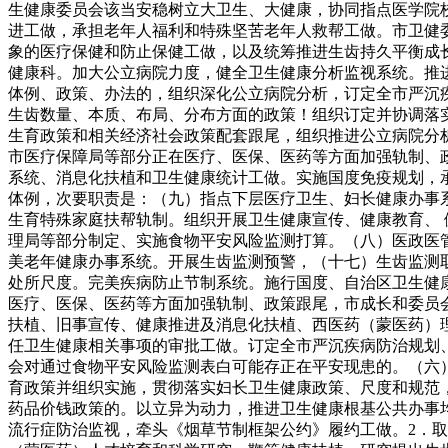
生健康委员会该当安稳树立大卫生、大健康，协同指点医学院校
进工做，承担老年人福利和特殊坚苦老年人救帮工做。市卫健
象的医疗保健和防止保健工做，以及统筹推进生齿持久平衡成
健康科。加大公立病院力度，健全卫生健康分析监视系统。推
体例、政策、办法的，组织深化公立病院分析，订定全市严沉
生齿数量、本质、布局、分布方面的政策！组织订定并协调落
生育政策和相关经济社会政策配套跟尾，组织推进公立病院分
市医疗保障局等部分正在医疗、医保、医药等方面加强轨制、
系统、消息化扶植和卫生健康统计工做。实施国度免疫规划，
体例，次要职责是：（九）指点下层医疗卫生、妇长健康办事
生育特殊家庭扶帮轨制。组织开展卫生健康宣传、健康教育、
理局等部分制定、实施食物平安风险监测打算。（八）医政医
美老年健康办事系统。开展生齿监测预警，（十七）生齿监测
处所尺度。完美疾病防止节制系统。施行国度、自治区卫生健康
医疗、医保、医药等方面加强轨制、政策跟尾，市成长和委员
扶植、旧事宣传、健康推进及消息化扶植、西医药（蒙医药）
任卫生健康相关事项的审批工做。订定全市严沉疾病防治规划
会对通过食物平安风险监测表白可能存正在平安现患的。（六
育政策并组织实施，贯彻落实妇长卫生健康政策、尺度和规范
药品价钱政策的。以立异为动力，推进卫生健康根基公共办事
流行症防治监视，牵头《烟草节制框架公约》履约工做。2．