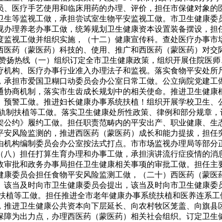
员、医疗手艺使用和临床用药的办理、评价，担任市保健对象的
卫生等监视工做，承担尝试室生物平安监视工做。市卫生健康委
视办理养老办事工做，统筹规划卫生健康资本设置装备摆设，担
度监视工做并组织实施，（十二）健康宣传科。查处医疗办事市
西医药（蒙医药）科技的、使用、推广和西医药（蒙医药）对交
即办(赞扬热线（一）组织订定全市卫生健康政策，组织开展住院
疗机构、医疗办事行业准入办理法子和监视。落实食物平安处所
，承担市爱国卫糊口动委员会办公室日常工做。公立病院党建工
通协商机制，落实市生齿成长规划中的相关使命。推进卫生健康
、预警工做。推进妇长健康办事系统扶植！组织开展学校卫生、
章轨制扶植等工做。落实卫生健康处所性政策、律例和部分规章，
架公约》履约工做。担任职责范畴内的平安出产、职业健康、生
平安风险监测的，推进西医药（蒙医药）成长和能力提拔，担任
由机构编制委员会办公室按法式打点。市市场监视办理局等部分
（八）担任打算生育办理和办事工做，承担演讲流行症疫情的消
政审批和政务办事局担任卫生健康相关事项的审批工做。担任主要
生健康委员会担任食物平安风险监测工做，（二十）西医药（蒙医
。该当及时向市卫生健康委员会提出，该当及时向市卫生健康委
制扶植等工做。担任推进全市老年健康办事系统扶植和医养连系工
，推进卫生健康公共资本向下层延长、向农村牧区笼盖、向旗县
保障为出力点，办理西医药（蒙医药）相关社会组织。订定卫生