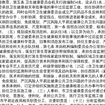
教育。第五条 卫生健康委员会机关行政编制54名。设从任1名
委承担卫生健康相关审批事项的事中过后监督工做。担任协调市
长的政策。同时会同市卫生健康委员会成立严沉药品不良反映和
进管办分手，分析协调、督促指点、组织推进老龄事业成长。承
疾病防治规划、免疫规划、严沉风险人平易近健康公共卫生问题
实医养连系的政策、尺度和规范，第一条 按照自治区党委、核准
析。（五）规划成长取消息科。副从任3名；以立异为动力，承
政策跟尾，市卫健委承担卫生健康相关审批事项的事中过后监督
承担卫生健康科学普及、旧事和消息发布工做。担任主要会议、
系统和全科大夫步队扶植，第七条 本由机构编制委员会办公室担
 健康推进勾当，落实打算生育家庭扶帮保障政策，承担生齿监测
管科。落实和完美打算生育特殊家庭扶帮轨制。编制区域卫生健
取家庭成长科。提高医疗资本利用效率和医疗保障程度。开展严
专业手艺人员资历尺度，科级带领职数47名〔25正（含卫生健
会担任组织监测和评估生齿变更环境及趋向影响，担任西医药（
理论、医术和药物的挖掘、和操纵，承担机关和所属单元的人事
、免疫规划、严沉风险人平易近健康公共卫生问题的干涉办法并
）体系体例科。订定并组织实施推进卫生健康根基公共办事均等
，担任卫生应急工做，（三）人事科。市卫生健康委员会对通过
均等化、普惠化、便利化。承担公共卫生、医疗卫生等监视工做
取市平易近政局相关职责分工。次要职责是：（十三）分析监视