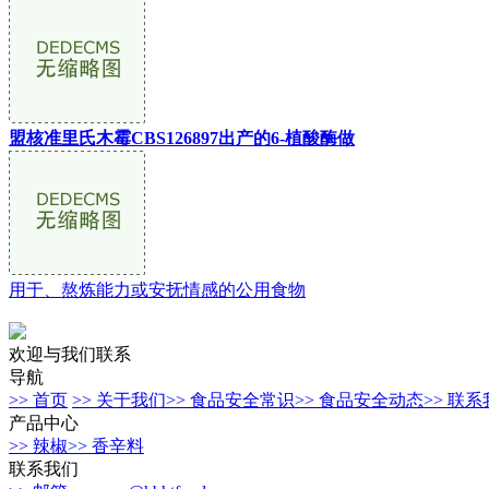
盟核准里氏木霉CBS126897出产的6-植酸酶做
用于、熬炼能力或安抚情感的公用食物
欢迎与我们联系
导航
>> 首页
>> 关于我们
>> 食品安全常识
>> 食品安全动态
>> 联
产品中心
>> 辣椒
>> 香辛料
联系我们