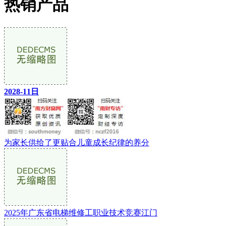
热销产品
2028-11日
为家长供给了更贴合儿童成长纪律的养分
2025年广东省电梯维修工职业技术竞赛江门