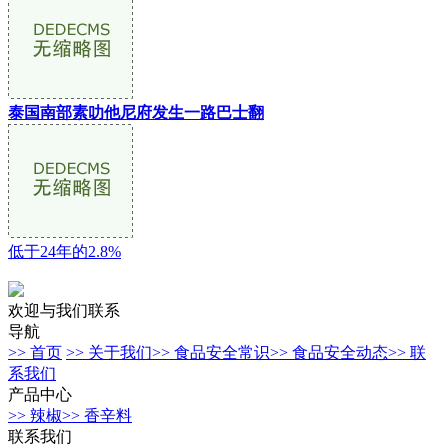
泰国南部素叻他尼府发生一路巴士翻
低于24年的2.8%
欢迎与我们联系
导航
>> 首页
>> 关于我们
>> 食品安全常识
>> 食品安全动态
>> 联
系我们
产品中心
>> 辣椒
>> 香辛料
联系我们