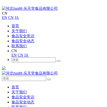
CN
EN
CN
JA
首页
关于我们
食品安全常识
食品安全动态
联系我们
CN
EN
CN
JA
首页
关于我们
食品安全常识
食品安全动态