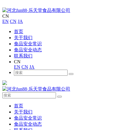
CN
EN
CN
JA
首页
关于我们
食品安全常识
食品安全动态
联系我们
CN
EN
CN
JA
首页
关于我们
食品安全常识
食品安全动态