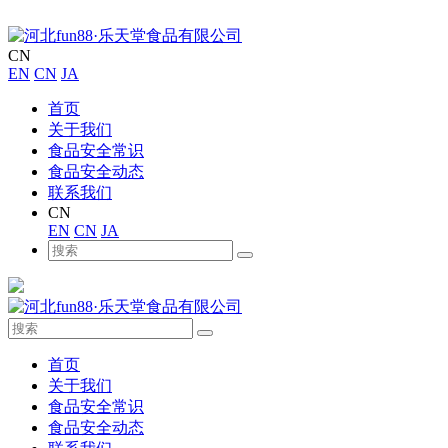
CN
EN
CN
JA
首页
关于我们
食品安全常识
食品安全动态
联系我们
CN
EN
CN
JA
首页
关于我们
食品安全常识
食品安全动态