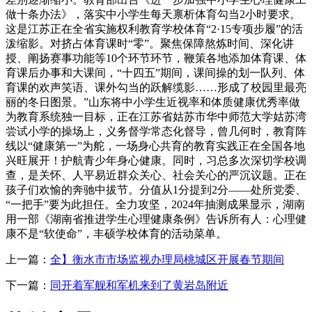
做十条办法》，落实中小学生每天禀析体育勾当2小时要求。
这是江苏正在全省实施权利教育学校体育“2·15专项步履”的活
泼缩影。对挤占体育课时“零”。聚焦保障熬炼时间、深化讲
授、阐扬赛事功能等10个环节环节，鞭策各地添加体育课、体
育课后办事和大课间，“十四五”期间，课间操的划一队列、体
育课的欢声笑语、课外勾当的跃解缆影……形成了校园里最亮
丽的冬日图景。”山东将中小学生近视率和体质健康优秀率做
为教育系统独一目标，正在江苏省姑苏市华中师范大学姑苏湾
尝试小学的操场上，义务督学常态化督导，曾几何时，教育阵
线以“健康第一”为舵，一场身心共育的教育实践正在全国各地
兴旺展开！护航青少年身心健康。同时，习总多次深切学校调
查，是关怀、人平易近群众关心、社会关心的严沉议题。正在
孩子们欢愉的奔驰中拔节。分值从1分提到2分——处所党委、
“一把手”要为此担任。全力攻坚，2024年抽测成果显示，湖南
用一部《湖南省推进学生心理健康条例》告诉所有人：心理健
康不是“软使命”，丰硕学校体育的活动菜单。
上一篇：
全】衡水市市场监视办理局桃城区开展春节期间
下一篇：
同开着军舰和军机来到了黄岩岛附近