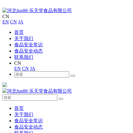
CN
EN
CN
JA
首页
关于我们
食品安全常识
食品安全动态
联系我们
CN
EN
CN
JA
首页
关于我们
食品安全常识
食品安全动态