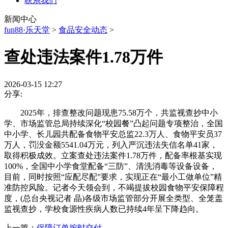
联系我们
新闻中心
fun88·乐天堂
>
食品安全动态
>
查处违法案件1.78万件
2026-03-15 12:27
分享:
2025年，排查整改问题现患75.58万个，共监视查抄中小
学、市场监管总局持续深化“校园餐”凸起问题专项整治，全国
中小学、长儿园共配备食物平安总监22.3万人、食物平安员37
万人，罚没金额5541.04万元，列入严沉违法失信名单41家，
取得积极成效。立案查处违法案件1.78万件，配备率根基实现
100%，全国中小学食堂配备“三防”、清洗消毒等设备设备，
目前，同时按照“应配尽配”要求，实现正在“最小工做单位”精
准防控风险。记者今天领会到，不竭提拔校园食物平安保障程
度，(总台央视记者 晶)各级市场监管部分开展全类型、全笼盖
监视查抄，学校食源性疾病人数已持续4年呈下降趋向。
上一篇：
保障订单按时交付