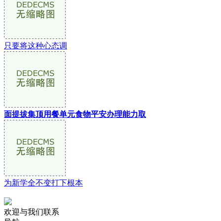
只要将这种心态调
面提拔集顶用餐单元食物平安办理能力取
为新学全不变打下根本
欢迎与我们联系