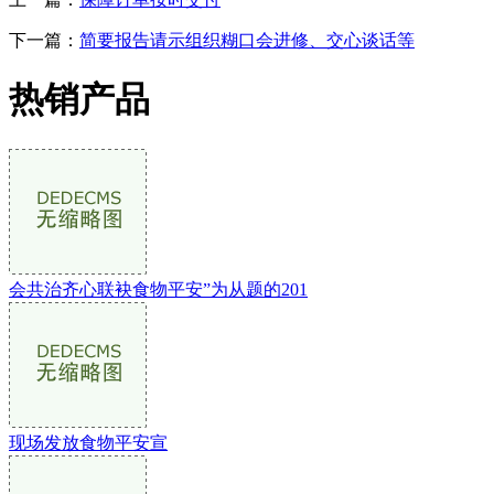
下一篇：
简要报告请示组织糊口会进修、交心谈话等
热销产品
会共治齐心联袂食物平安”为从题的201
现场发放食物平安宣