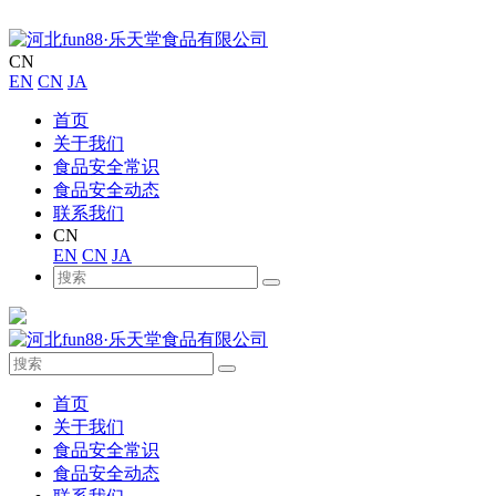
CN
EN
CN
JA
首页
关于我们
食品安全常识
食品安全动态
联系我们
CN
EN
CN
JA
首页
关于我们
食品安全常识
食品安全动态