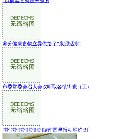
“以前监管就是来题的
养分健康食物立异供给了“泉源活水”
市委常委会召大会议听取各镇街党（工）
[赞][赞][赞][赞][赞]据南国早报动静称:3月