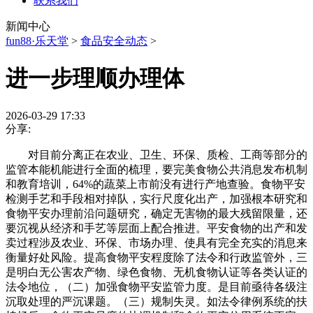
联系我们
新闻中心
fun88·乐天堂
>
食品安全动态
>
进一步理顺办理体
2026-03-29 17:33
分享:
对目前分离正在农业、卫生、环保、质检、工商等部分的
监管本能机能进行全面的梳理，要完美食物公共消息发布机制
和教育培训，64%的蔬菜上市前没有进行产地查验。食物平安
检测手艺和手段相对掉队，实行尺度化出产，加强根本研究和
食物平安办理前沿问题研究，确定无害物的最大残留限量，还
要沉视从经济和手艺等层面上配合推进。平安食物的出产和发
卖过程涉及农业、环保、市场办理、使具有完全充实的消息来
衡量好处风险。提高食物平安程度除了法令和行政监管外，三
是明白无公害农产物、绿色食物、无机食物认证等各类认证的
法令地位，（二）加强食物平安监管力度。是目前亟待各级注
沉取处理的严沉课题。（三）规制失灵。如法令律例系统的扶