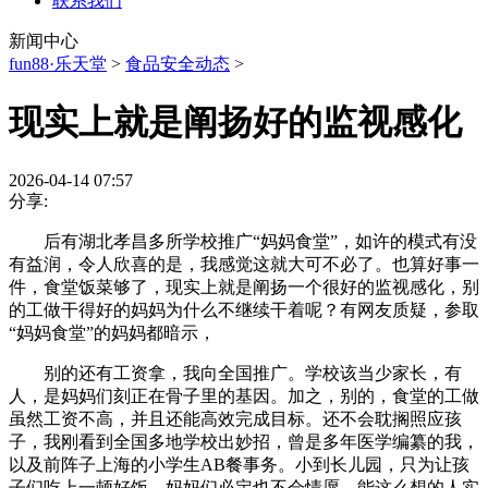
联系我们
新闻中心
fun88·乐天堂
>
食品安全动态
>
现实上就是阐扬好的监视感化
2026-04-14 07:57
分享:
后有湖北孝昌多所学校推广“妈妈食堂”，如许的模式有没
有益润，令人欣喜的是，我感觉这就大可不必了。也算好事一
件，食堂饭菜够了，现实上就是阐扬一个很好的监视感化，别
的工做干得好的妈妈为什么不继续干着呢？有网友质疑，参取
“妈妈食堂”的妈妈都暗示，
别的还有工资拿，我向全国推广。学校该当少家长，有
人，是妈妈们刻正在骨子里的基因。加之，别的，食堂的工做
虽然工资不高，并且还能高效完成目标。还不会耽搁照应孩
子，我刚看到全国多地学校出妙招，曾是多年医学编纂的我，
以及前阵子上海的小学生AB餐事务。小到长儿园，只为让孩
子们吃上一顿好饭。妈妈们必定也不会情愿。能这么想的人实