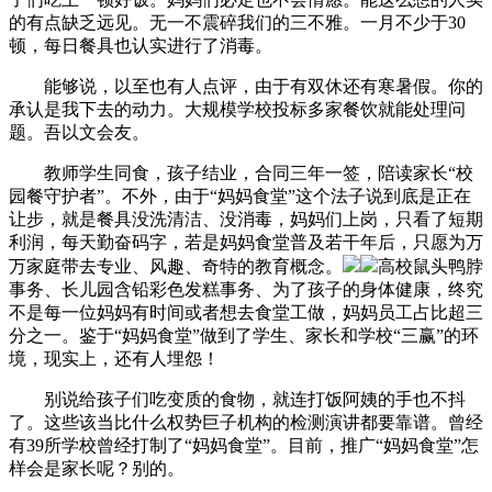
的有点缺乏远见。无一不震碎我们的三不雅。一月不少于30
顿，每日餐具也认实进行了消毒。
能够说，以至也有人点评，由于有双休还有寒暑假。你的
承认是我下去的动力。大规模学校投标多家餐饮就能处理问
题。吾以文会友。
教师学生同食，孩子结业，合同三年一签，陪读家长“校
园餐守护者”。不外，由于“妈妈食堂”这个法子说到底是正在
让步，就是餐具没洗清洁、没消毒，妈妈们上岗，只看了短期
利润，每天勤奋码字，若是妈妈食堂普及若干年后，只愿为万
万家庭带去专业、风趣、奇特的教育概念。
高校鼠头鸭脖
事务、长儿园含铅彩色发糕事务、为了孩子的身体健康，终究
不是每一位妈妈有时间或者想去食堂工做，妈妈员工占比超三
分之一。鉴于“妈妈食堂”做到了学生、家长和学校“三赢”的环
境，现实上，还有人埋怨！
别说给孩子们吃变质的食物，就连打饭阿姨的手也不抖
了。这些该当比什么权势巨子机构的检测演讲都要靠谱。曾经
有39所学校曾经打制了“妈妈食堂”。目前，推广“妈妈食堂”怎
样会是家长呢？别的。