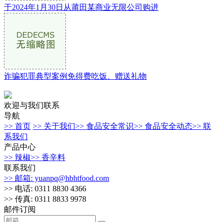
于2024年1月30日从莆田某商业无限公司购进
诈骗犯罪典型案例免得费吃饭、赠送礼物
欢迎与我们联系
导航
>> 首页
>> 关于我们
>> 食品安全常识
>> 食品安全动态
>> 联
系我们
产品中心
>> 辣椒
>> 香辛料
联系我们
>> 邮箱: yuanpq@hbhtfood.com
>> 电话: 0311 8830 4366
>> 传真: 0311 8833 9978
邮件订阅