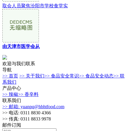
取会人员聚焦汾阳市学校食堂实
由天津市医学会从
欢迎与我们联系
导航
>> 首页
>> 关于我们
>> 食品安全常识
>> 食品安全动态
>> 联
系我们
产品中心
>> 辣椒
>> 香辛料
联系我们
>> 邮箱: yuanpq@hbhtfood.com
>> 电话: 0311 8830 4366
>> 传真: 0311 8833 9978
邮件订阅