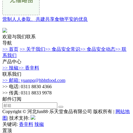
营制人人参取、共建共享食物平安的优良
欢迎与我们联系
导航
>> 首页
>> 关于我们
>> 食品安全常识
>> 食品安全动态
>> 联
系我们
产品中心
>> 辣椒
>> 香辛料
联系我们
>> 邮箱: yuanpq@hbhtfood.com
>> 电话: 0311 8830 4366
>> 传真: 0311 8833 9978
邮件订阅
Copyright © 河北fun88·乐天堂食品有限公司 版权所有 |
网站地
图
| 技术支持:
关键词:
香辛料
辣椒
置顶