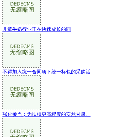
儿童牛奶行业正在快速成长的同
不得加入统一合同项下统一标包的采购活
强化参当；为扶植更高程度的安然甘肃、