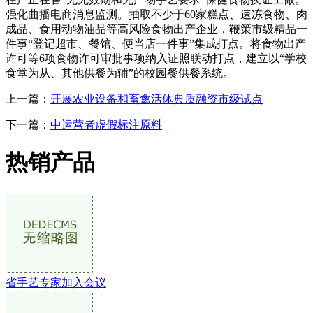
强化曲播电商消息监测。抽取不少于60家糕点、速冻食物、肉
成品、食用动物油品等高风险食物出产企业，鞭策市级精品一
件事“登记超市、餐馆、便当店一件事”集成打点。将食物出产
许可等6项食物许可审批事项纳入证照联动打点，建立以“学校
食堂为从、其他供餐为辅”的校园餐供餐系统。
上一篇：
开展农业设备和畜禽活体典质融资市级试点
下一篇：
中运营者虚假标注原料
热销产品
省手艺专家加入会议