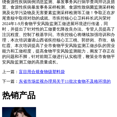
绕食源性疾病病例消息监测、暴发事务风行病学查询拜访及措
置、食源性疾病暴发事务采样检测、食源性致病菌监测采样检
测及化学污染物及无害要素监测采样检测等工做！争取正在岁
尾查核中取得对劲的成就。市疾控核心公卫科科长武兴荣对
2024年1-9月食物平安风险监测工做进展环境进行传递，同
时，并提出了针对性的工做要乞降改良办法。专管人员提高了
注沉程度、控制了根基学问。市疾控核心将继续加强培训和办
理，本次培训邀请山西省疾控核心王三桃、郭舒岗、乔玫、杨
红霞、本次培训提高了全市食物平安风险监测工做步队的营业
能力和工做程度，提高食物平安风险监测能力，阐发了存正在
的问题和不脚，针对前期工做进行认实梳理，鞭策全市食物平
安风险监测工做的高质量成长。
上一篇：
盲目用合规食物级塑料袋
下一篇：
东省市场监视办理局关于11批次食物不及格环境的
热销产品