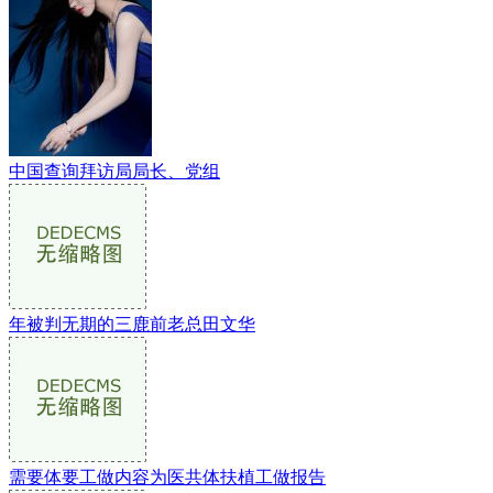
中国查询拜访局局长、党组
年被判无期的三鹿前老总田文华
需要体要工做内容为医共体扶植工做报告