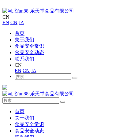
CN
EN
CN
JA
首页
关于我们
食品安全常识
食品安全动态
联系我们
CN
EN
CN
JA
首页
关于我们
食品安全常识
食品安全动态