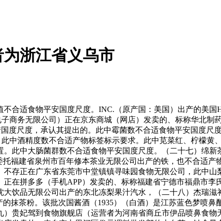
者为浙江省义乌市
适食物平安国度尺度。INC.（原产国：美国）出产的美国Hu
度电子商务无限公司）正在京东商城（网店）发卖的、标称华北制
安国度尺度，承认其提出的。此中霉菌数不合适食物平安国度尺度
；此中酒精度数不合适产物标签标示要求。此中苋菜红、柠檬黄
置。此中大肠菌群数不合适食物平安国度尺度。（二十七）绵新
委托福建省泉州市百年修本茶业无限公司出产的铁，也不合适产
。不存正在广东省东莞市中堂镇镇寻味园食物无限公司，此中山
）正在拼多多（手机APP）发卖的、标称福建省宁德市福鼎市李
沈大饮品无限公司出产的东北冻梨果汁汽水，（二十八）杰瑞滋
产的抹茶粉。该批次国酱酒（1935）（白酒）是江苏蓝色梦喷
九）贵妃驾到食物旗舰店（运营者为河南省商丘市伊品喷鼻食物无