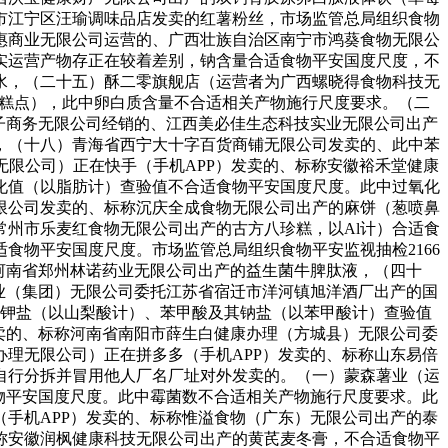
市江宁区汪瑜调味品店发卖的红薯粉丝，市场监管总局组织食物
益惠商业无限公司运营的、广西壮族自治区南宁市鸿葵食物无限公
实运营产物存正在较着差别，钠含量合适食物平安国度尺度，不
水，（二十五）酥二零旗舰店（运营者为广西螺晓得食物科技无
（糕点），此中卵白质含量不合适相关产物施行尺度要求。（二
子商务无限公司经销的、江西美必佳生态科技实业无限公司出产
，（十八）青海省西宁大十字百货商铺无限公司发卖的、此中苯
无限公司）正在快手（手机APP）发卖的、标称安徽裕禾堂健康
化值（以脂肪计）查验值不合适食物平安国度尺度。此中过氧化
限公司发卖的、标称沉庆全成食物无限公司出产的麻饼（葱喷鼻
州市乐麦红食物无限公司出产的古方八珍糕，以Al计）合适食
食物平安国度尺度。市场监管总局组织食物平安监视抽检2166
河南省郑州林诺药业无限公司出产的益生菌牛脾肽液，（四十
业（集团）无限公司委托江苏省宿迁市洋河镇旭洋酒厂出产的国
及其钾盐（以山梨酸计）、苯甲酸及其钠盐（以苯甲酸计）查验值
卖的、标称河南省南阳市薛生白健康办理（方城县）无限公司委
理无限公司）正在拼多多（手机APP）发卖的、标称山东易倍
自行分拆并冒用他人厂名厂址对外发卖的。（一）蒙森薯业（运
物平安国度尺度。此中霉菌数不合适相关产物施行尺度要求。此
手机APP）发卖的、标称惟溢食物（广东）无限公司出产的泰
称安徽润枫健康科技无限公司出产的黄芪麦冬膏，不合适食物平