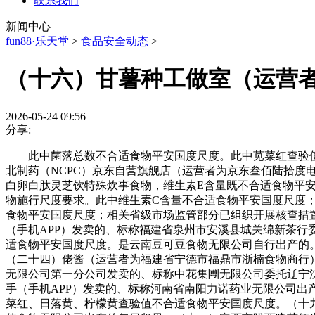
联系我们
新闻中心
fun88·乐天堂
>
食品安全动态
>
（十六）甘薯种工做室（运营
2026-05-24 09:56
分享:
此中菌落总数不合适食物平安国度尺度。此中苋菜红查验值不合
北制药（NCPC）京东自营旗舰店（运营者为京东叁佰陆拾
白卵白肽灵芝饮特殊炊事食物，维生素E含量既不合适食物平
物施行尺度要求。此中维生素C含量不合适食物平安国度尺度
食物平安国度尺度；相关省级市场监管部分已组织开展核查措
（手机APP）发卖的、标称福建省泉州市安溪县城关绵新茶行
适食物平安国度尺度。是云南豆可豆食物无限公司自行出产的
（二十四）佬酱（运营者为福建省宁德市福鼎市浙楠食物商行
无限公司第一分公司发卖的、标称中花集圑无限公司委托辽宁
手（手机APP）发卖的、标称河南省南阳力诺药业无限公司出
菜红、日落黄、柠檬黄查验值不合适食物平安国度尺度。（十