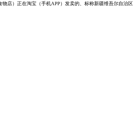
食物店）正在淘宝（手机APP）发卖的、标称新疆维吾尔自治区