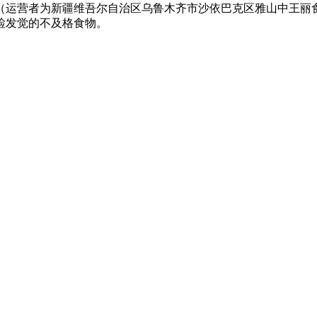
（运营者为新疆维吾尔自治区乌鲁木齐市沙依巴克区雅山中王丽
检发觉的不及格食物。