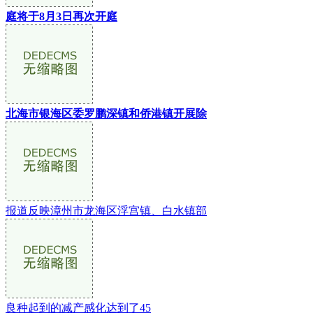
庭将于8月3日再次开庭
北海市银海区委罗鹏深镇和侨港镇开展除
报道反映漳州市龙海区浮宫镇、白水镇部
良种起到的减产感化达到了45