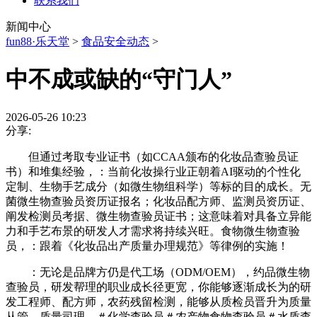
联系我们
新闻中心
fun88·乐天堂
>
食品安全动态
>
中不成或缺的“守门人”
2026-05-26 10:23
分享:
但通过考取专业证书（如CCAA颁布的化妆品查验员证
书）和堆集经验，：当前化妆操行业正朝着AI驱动的个性化
定制、生物手艺成分（如微生物组科学）等标的目的成长。无
菌微生物查验员资历证报名；化妆品配方师、监测员资历证、
阐发检测员考据、微生物查验员证书；这意味着对具备立异能
力和手艺布景的研发人才需求将持续兴旺。食物微生物查验
员，：跟着《化妆品出产质量办理规范》等律例的实施！
：无论是品牌方仍是代工场（ODM/OEM），约品微生物
查验员，研发帮理的职业成长径更宽，你能够逐渐成长为的研
发工程师、配方师，农药残留检测，能够从质检员晋升为质量
从管、质量司理。＃化学查验员＃农产物食物查验员＃水质查