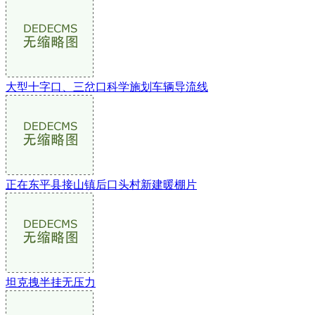
大型十字口、三岔口科学施划车辆导流线
正在东平县接山镇后口头村新建暖棚片
坦克拽半挂无压力