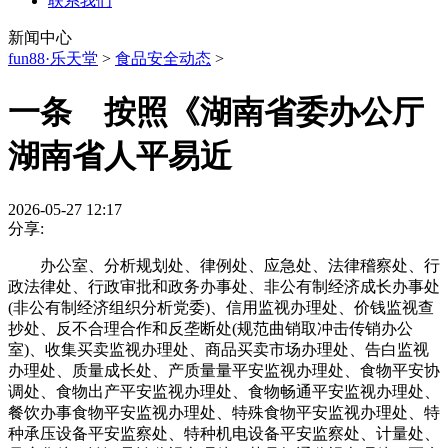
联系我们
新闻中心
fun88·乐天堂
>
食品安全动态
>
一条 按照《湖南省委办公厅
湖南省人平易近
2026-05-27 12:17
分享:
办公室、分析规划处、律例处、应急处、法律稽察处、行
政法律处、行政审批和政务办事处、非公有制经济成长办事处
(非公有制经济组织分析党委)、信用监视办理处、价钱监视查
抄处、反不合理合作和反垄断处(规范曲销取冲击传销办公
室)、收集买卖监视办理处、商品买卖市场办理处、告白监视
办理处、质量成长处、产质量量平安监视办理处、食物平安协
调处、食物出产平安监视办理处、食物畅通平安监视办理处、
餐饮办事食物平安监视办理处、特殊食物平安监视办理处、特
种承压设备平安监察处、特种机电设备平安监察处、计量处、