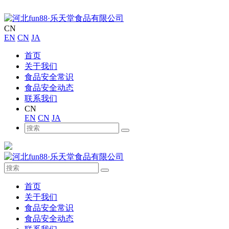
CN
EN
CN
JA
首页
关于我们
食品安全常识
食品安全动态
联系我们
CN
EN
CN
JA
首页
关于我们
食品安全常识
食品安全动态