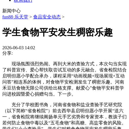
联系我们
新闻中心
fun88·乐天堂
>
食品安全动态
>
学生食物平安发生稠密乐趣
2026-06-03 14:02
分享:
现场氛围强烈热闹。再到大米的查验方式，本次勾当实现
了科普宣传、爱心帮扶取尝试互动的多元融合。省食检院结合
启明但愿小学配合承办，课程采用“动画视频+现场展现+互动
问答”相连系的体例，对食物平安检测发生了稠密乐趣。河南
禾豆坊食物无限公司供给出格支撑。献爱心”食物平安科普学
问进校园暨爱心捐赠勾当。下一步。
充分了学校图书角，河南省食物和盐业查验手艺研究院
（以下简称“省食检院”）前去西华县启明但愿小学开展“送六
一，省食检院将继续阐扬单元手艺劣势和专家资本，教孩子们
若何防止食物中毒以及“五毛食物”和高糖、高盐零食的风险。
学生们“小小查验员”，学生们对粮食食物平安发生稠密乐趣，