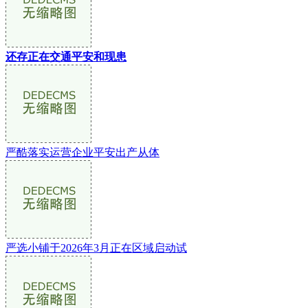
还存正在交通平安和现患
严酷落实运营企业平安出产从体
严选小铺于2026年3月正在区域启动试