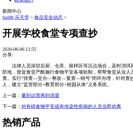
联系我们
新闻中心
fun88·乐天堂
>
食品安全动态
>
开展学校食堂专项查抄
2026-06-06 12:55
分享:
法律人员深切后厨、仓库、留样区等沉点场合，及时消弭风险
防地，督促食堂严酷施行食物平安各项轨制，帮帮食堂从业人
查。实行“排查—交办—整改—复查—销号”闭环办理，针对查
人，建立“监管部分+教育部分+校园从体”义务系统。
上一篇：
量到运营再到清退
下一篇：
对有碍食物平安或有传染性疾病的人员当即劝离
热销产品