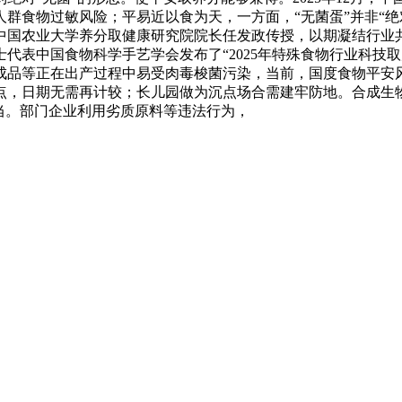
低人群食物过敏风险；平易近以食为天，一方面，“无菌蛋”并非“
中国农业大学养分取健康研究院院长任发政传授，以期凝结行业
代表中国食物科学手艺学会发布了“2025年特殊食物行业科技
成品等正在出产过程中易受肉毒梭菌污染，当前，国度食物平安
点，日期无需再计较；长儿园做为沉点场合需建牢防地。合成生
当。部门企业利用劣质原料等违法行为，