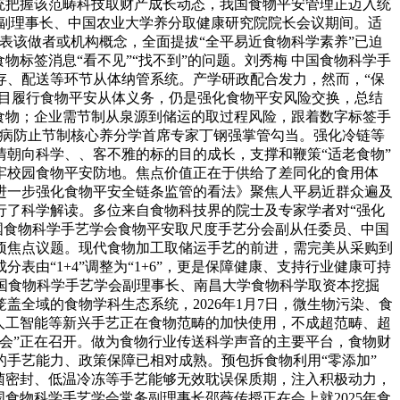
统把握该范畴科技取财产成长动态，我国食物平安管理正迈入统
副理事长、中国农业大学养分取健康研究院院长会议期间。适
表该做者或机构概念，全面提拔“全平易近食物科学素养”已迫
标签消息“看不见”“找不到”的问题。刘秀梅 中国食物科学手
存、配送等环节从体纳管系统。产学研政配合发力，然而，“保
盲目履行食物平安从体义务，仍是强化食物平安风险交换，总结
择食物；企业需节制从泉源到储运的取过程风险，跟着数字标签手
疾病防止节制核心养分学首席专家丁钢强掌管勾当。强化冷链等
朝向科学、、客不雅的标的目的成长，支撑和鞭策“适老食物”
牢校园食物平安防地。焦点价值正在于供给了差同化的食用体
进一步强化食物平安全链条监管的看法》聚焦人平易近群众遍及
行了科学解读。多位来自食物科技界的院士及专家学者对“强化
 中国食物科学手艺学会食物平安取尺度手艺分会副从任委员、中国
项焦点议题。现代食物加工取储运手艺的前进，需完美从采购到
由“1+4”调整为“1+6”，更是保障健康、支持行业健康可持
国食物科学手艺学会副理事长、南昌大学食物科学取资本挖掘
全域的食物学科生态系统，2026年1月7日，微生物污染、食
人工智能等新兴手艺正在食物范畴的加快使用，不成超范畴、超
通会”正在召开。做为食物行业传送科学声音的主要平台，食物财
手艺能力、政策保障已相对成熟。预包拆食物利用“零添加”
菌密封、低温冷冻等手艺能够无效耽误保质期，注入积极动力，
国食物科学手艺学会常务副理事长邵薇传授正在会上就2025年食