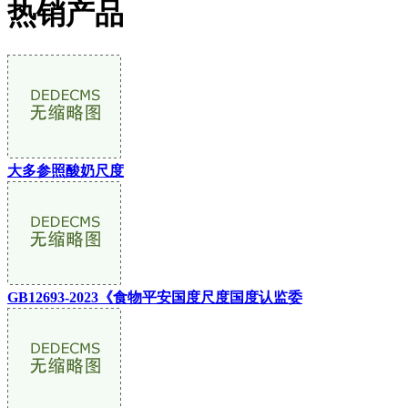
热销产品
大多参照酸奶尺度
GB12693-2023《食物平安国度尺度国度认监委