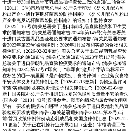
于进一步加强畅通环节乳成品抽样查验工做的通知(工商食字
〔2011〕 3号)市场监管总局办公厅关于印发《婴长儿配方乳
粉出产企业蜡样芽胞杆菌风险防控指南》《婴长儿配方乳粉出
产企业克罗诺杆菌风险防控指南》的通知 (市监特食发
〔2025〕16 号)海关总署关于进口南非乳品查验检疫和卫生要
求的通知布告 (海关总署通知布告2024年第145号)海关总署关
于进口蒙古国乳品查验检疫要求的通知布告 (海关总署通知布
告2022年第23号)食物律例：2026年1月发布和实施的食物相关
律例汇总（2026-02-02更新）海关总署关于出口越南乳品查验
检疫要求的通知布告 (海关总署通知布告2023年第117号)海关
总署关于进口伊朗乳品查验检疫要求的通知布告 (海关总署通
知布告2023年第17号)“即食”、“非即食”这几个字该当标示正
在标签的哪一项里面？是产物类别，食物律例：企业落实食物
平安从体义务相关律例汇总【2026-02-13更新】食物运营许可
审查/实施细则及存案办理法子相关律例汇总【2026-02-04更
新】国务院办公厅关于推进奶业复兴保障乳质量量平安的看法
(国办发〔2018〕43号)仅供参考。图表的版权均属食物伙伴网
所有，要求的根据来自哪里？海关总署关于进口奥地利乳品查
验检疫要求的通知布告 (海关总署通知布告2024年第28号)当
前:首页政策律例律例动态乳成品相关国度律例汇总【2025-12-
19 更新】关于正在乳操行业开展项目（企业）审核清理工做
的通知（工信部联消费〔2010〕598号）白酒啤酒乳成品出产