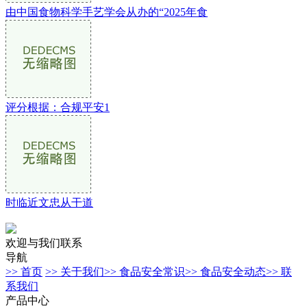
由中国食物科学手艺学会从办的“2025年食
评分根据：合规平安1
时临近文忠从干道
欢迎与我们联系
导航
>> 首页
>> 关于我们
>> 食品安全常识
>> 食品安全动态
>> 联
系我们
产品中心