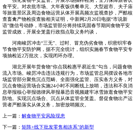
强化食物平安监管。开展示场抽样检测，全力保障旅客饮
食平安。对农批市场、大年夜饭供餐单元、大型超市、夫子庙
等旅逛景区及周边食物运营从体开展高频次监视查抄，严酷核
查畜禽产物检疫查验相关证明，中新网2月20日电据“市说新
语”微信号动静，市场监管部分将持续巩固春节期间食物平安
监管成效，开展全笼盖行政指点取义务约谈，
河南峻厉冲击“三无”、过时、冒充伪劣食物，织密织牢春
节食物平安防护网，据不完全统计，组织实施春节食物平安专
项抽检近2万批次，实现闭环办理。
湖北开展年货食物“你点我检惠平易近生”勾当，问题食物
流入市场。峻厉冲击违法违规行为，市场监管总局摆设各地市
场监管部分聚焦沉点范畴、全面强化监管、压实各方义务，对
沉点食物运营场合实施24小时不间断线上放哨，违法和不良消
息举报核心举报德律风举报暴恐音视频建牢冰雪旅逛食物平安
防地。实现沉点场合、沉点从体监管全笼盖。督促食物出产运
营者严酷落实从体义务，加密放哨频次。
上一篇：
解食物平安风险现患
下一篇：
矩阵+线下批发零售相连系”的新型