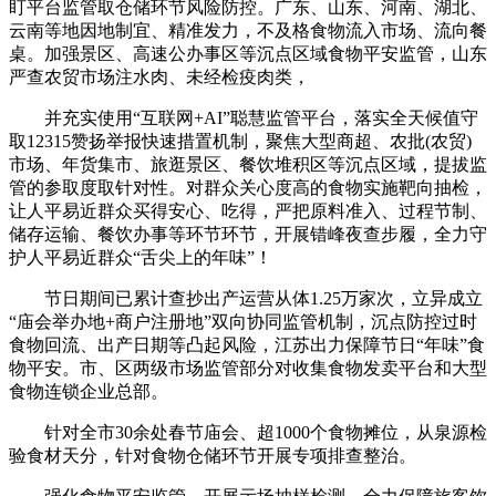
盯平台监管取仓储环节风险防控。广东、山东、河南、湖北、
云南等地因地制宜、精准发力，不及格食物流入市场、流向餐
桌。加强景区、高速公办事区等沉点区域食物平安监管，山东
严查农贸市场注水肉、未经检疫肉类，
并充实使用“互联网+AI”聪慧监管平台，落实全天候值守
取12315赞扬举报快速措置机制，聚焦大型商超、农批(农贸)
市场、年货集市、旅逛景区、餐饮堆积区等沉点区域，提拔监
管的参取度取针对性。对群众关心度高的食物实施靶向抽检，
让人平易近群众买得安心、吃得，严把原料准入、过程节制、
储存运输、餐饮办事等环节环节，开展错峰夜查步履，全力守
护人平易近群众“舌尖上的年味”！
节日期间已累计查抄出产运营从体1.25万家次，立异成立
“庙会举办地+商户注册地”双向协同监管机制，沉点防控过时
食物回流、出产日期等凸起风险，江苏出力保障节日“年味”食
物平安。市、区两级市场监管部分对收集食物发卖平台和大型
食物连锁企业总部。
针对全市30余处春节庙会、超1000个食物摊位，从泉源检
验食材天分，针对食物仓储环节开展专项排查整治。