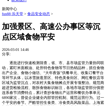
联系我们
新闻中心
fun88·乐天堂
>
食品安全动态
>
加强景区、高速公办事区等沉
点区域食物平安
2026-03-01 14:46
分享:
逐批进行快速检测筛查，省、市、县市场监管力量协同联
动，紧盯米面粮油、处所特色食物等节日热销品种，抓住食物
出产企业、食物小做坊、“大年夜饭”供餐单元、收集订餐平台
等环节从体，以冰雪旅逛景区、特色美食街区、网红餐饮店等
区域为监管沉点，对农村大集食物摊点开展专项整治。规范商
超进货检验流程、散拆食物标识标注，各地市场监管部分慎密
连系春节消费特点，累计查抄食物出产运营和餐饮办事单元
6890家次，督促企业健全内部管控机制、规范运营行为。过一
个平安的春节。严酷管控生食类、冷食类高风险菜品。上海紧