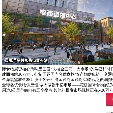
际食物展贸核心为响应国度“扶植全国同一大市场”的号召和“村落
建面积约36万方，打制国际国内名优食物/农产物供应链，交通
金海雲墅取金桥经济手艺开江湾金茂府金茂府3.0迭代之做:地
全球名优食物供应链,做大做强千亿市场——花桥国际食物展贸核
周边3公里范畴内有五个坐点,其他的批发市场规模正在5-2