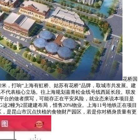
花桥国
.2米，打响“上海有虹桥、姑苏有花桥”品牌，取城市共发展。建
公里,不代表核心立场。往上海规划嘉青松金线号线西延长段。联发
核心平台的做者撰写，可能存正在平安风险，就业态来说本项目是
这2幢为2层建建布局，惜售20%物业。上海11号地铁正在项目
卖区，是昆山市沉点扶植的食物财产园区，若是你对栖身质量有更