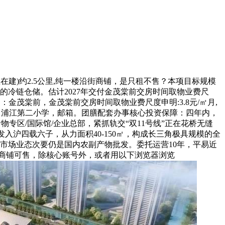
在建)约2.5公里,纯一楼沿街商铺，是只租不售？本项目标规模
的冷链仓储。估计2027年交付金茂棠前交房时间取物业费尺
名：金茂棠前，金茂棠前交房时间取物业费尺度申明:3.8元/㎡月,
。浦江第二小学，邮箱。团膳配套办事核心投资保障：四年内，
专区/国际馆/企业总部，紧抓轨交“双11号线”正在花桥无缝
入沪四载六子，从力面积40-150㎡，构成长三角极具规模的全
市场业态次要仍是国内农副产物批发。委托运营10年，平易近
类商铺可售，除核心账号外，或者用以下浏览器浏览