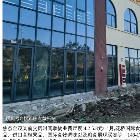
焦点金茂棠前交房时间取物业费尺度:4.2-5.8元/㎡月,花
品、进口高档果品、国际食物调味以及粮食展现买卖等。148-