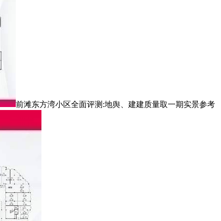
前滩东方湾小区全面评测:地舆、建建质量取一期实景参考