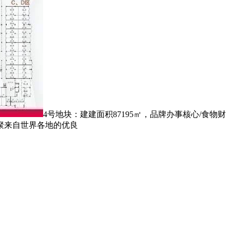
4号地块：建建面积87195㎡，品牌办事核心/食物财
汇聚来自世界各地的优良