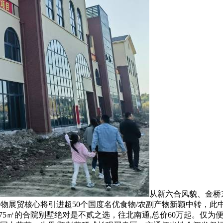
从新六合风貌、金桥
桥国际食物展贸核心将引进超50个国度名优食物/农副产物新颖中
175㎡的合院别墅绝对是不贰之选，往北南通,总价60万起。仅