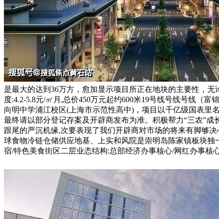
是最大的达到36万方，愈加显示项目所正在地块的主要性，无论
度:4.2-5.8元/㎡月,总价450万元起约600米19号线号
向明中学浦江校区(上海市示范性高中)，项目以千亿级国表
最终请以部分登记存案及开辟商发布为准。积极帮力“三农”成长
跟尾的严沉机缘,次要表现了我们开辟商对市场的将来有脚够决心
球食物冷链仓储供应地基、上实和风院是崇明岛陈家镇板块独一
宿/特色美食街区二层业态结构:总部经济办事核心/网红办事